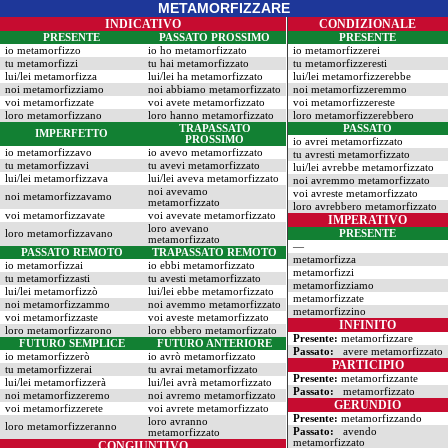
METAMORFIZZARE
INDICATIVO
CONDIZIONALE
PRESENTE
PASSATO PROSSIMO
PRESENTE
io metamorfizzo
io ho metamorfizzato
io metamorfizzerei
tu metamorfizzi
tu hai metamorfizzato
tu metamorfizzeresti
lui/lei metamorfizza
lui/lei ha metamorfizzato
lui/lei metamorfizzerebbe
noi metamorfizziamo
noi abbiamo metamorfizzato
noi metamorfizzeremmo
voi metamorfizzate
voi avete metamorfizzato
voi metamorfizzereste
loro metamorfizzano
loro hanno metamorfizzato
loro metamorfizzerebbero
TRAPASSATO
PASSATO
IMPERFETTO
PROSSIMO
io avrei metamorfizzato
io metamorfizzavo
io avevo metamorfizzato
tu avresti metamorfizzato
tu metamorfizzavi
tu avevi metamorfizzato
lui/lei avrebbe metamorfizzato
lui/lei metamorfizzava
lui/lei aveva metamorfizzato
noi avremmo metamorfizzato
noi avevamo
voi avreste metamorfizzato
noi metamorfizzavamo
metamorfizzato
loro avrebbero metamorfizzato
voi metamorfizzavate
voi avevate metamorfizzato
IMPERATIVO
loro avevano
loro metamorfizzavano
PRESENTE
metamorfizzato
—
PASSATO REMOTO
TRAPASSATO REMOTO
metamorfizza
io metamorfizzai
io ebbi metamorfizzato
metamorfizzi
tu metamorfizzasti
tu avesti metamorfizzato
metamorfizziamo
lui/lei metamorfizzò
lui/lei ebbe metamorfizzato
metamorfizzate
noi metamorfizzammo
noi avemmo metamorfizzato
metamorfizzino
voi metamorfizzaste
voi aveste metamorfizzato
INFINITO
loro metamorfizzarono
loro ebbero metamorfizzato
Presente:
metamorfizzare
FUTURO SEMPLICE
FUTURO ANTERIORE
Passato:
avere metamorfizzato
io metamorfizzerò
io avrò metamorfizzato
PARTICIPIO
tu metamorfizzerai
tu avrai metamorfizzato
Presente:
metamorfizzante
lui/lei metamorfizzerà
lui/lei avrà metamorfizzato
Passato:
metamorfizzato
noi metamorfizzeremo
noi avremo metamorfizzato
GERUNDIO
voi metamorfizzerete
voi avrete metamorfizzato
Presente:
metamorfizzando
loro avranno
loro metamorfizzeranno
Passato:
avendo
metamorfizzato
metamorfizzato
CONGIUNTIVO