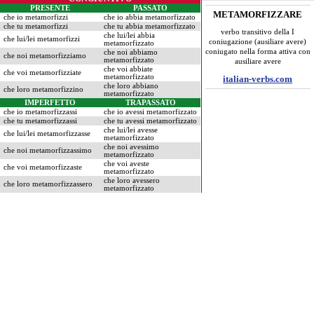
PRESENTE
PASSATO
METAMORFIZZARE
che io metamorfizzi
che io abbia metamorfizzato
che tu metamorfizzi
che tu abbia metamorfizzato
verbo transitivo della I
che lui/lei abbia
che lui/lei metamorfizzi
coniugazione (ausiliare avere)
metamorfizzato
coniugato nella forma attiva con
che noi abbiamo
che noi metamorfizziamo
metamorfizzato
ausiliare avere
che voi abbiate
che voi metamorfizziate
metamorfizzato
italian-verbs.com
che loro abbiano
che loro metamorfizzino
metamorfizzato
IMPERFETTO
TRAPASSATO
che io metamorfizzassi
che io avessi metamorfizzato
che tu metamorfizzassi
che tu avessi metamorfizzato
che lui/lei avesse
che lui/lei metamorfizzasse
metamorfizzato
che noi avessimo
che noi metamorfizzassimo
metamorfizzato
che voi aveste
che voi metamorfizzaste
metamorfizzato
che loro avessero
che loro metamorfizzassero
metamorfizzato