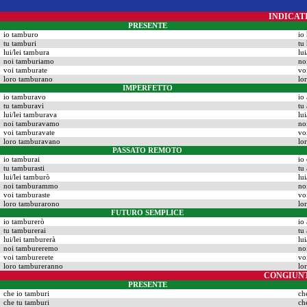
INDICAT
PRESENTE
io tamburo
io
tu tamburi
tu
lui/lei tambura
lu
noi tamburiamo
no
voi tamburate
vo
loro tamburano
lo
IMPERFETTO
io tamburavo
io
tu tamburavi
tu
lui/lei tamburava
lu
noi tamburavamo
no
voi tamburavate
vo
loro tamburavano
lo
PASSATO REMOTO
io tamburai
io
tu tamburasti
tu
lui/lei tamburò
lu
noi tamburammo
no
voi tamburaste
vo
loro tamburarono
lo
FUTURO SEMPLICE
io tamburerò
io
tu tamburerai
tu
lui/lei tamburerà
lu
noi tambureremo
no
voi tamburerete
vo
loro tambureranno
lo
CONGIUN
PRESENTE
che io tamburi
ch
che tu tamburi
ch