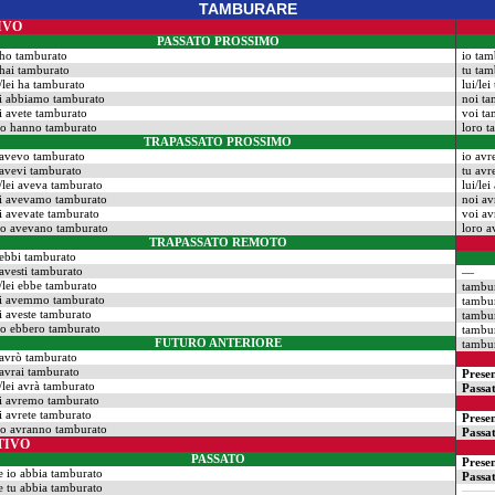
TAMBURARE
IVO
PASSATO PROSSIMO
 ho tamburato
io tam
 hai tamburato
tu tam
i/lei ha tamburato
lui/le
i abbiamo tamburato
noi t
i avete tamburato
voi ta
ro hanno tamburato
loro 
TRAPASSATO PROSSIMO
 avevo tamburato
io avr
 avevi tamburato
tu avr
i/lei aveva tamburato
lui/le
i avevamo tamburato
noi a
i avevate tamburato
voi av
ro avevano tamburato
loro a
TRAPASSATO REMOTO
 ebbi tamburato
 avesti tamburato
—
i/lei ebbe tamburato
tambu
i avemmo tamburato
tambu
i aveste tamburato
tambu
ro ebbero tamburato
tambu
FUTURO ANTERIORE
tambu
 avrò tamburato
 avrai tamburato
Prese
i/lei avrà tamburato
Passa
i avremo tamburato
i avrete tamburato
Prese
ro avranno tamburato
Passa
TIVO
PASSATO
Prese
e io abbia tamburato
Passa
e tu abbia tamburato