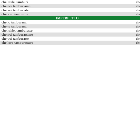
che lui/lei tamburi
ch
che noi tamburiamo
ch
che voi tamburiate
ch
che loro tamburino
ch
IMPERFETTO
che io tamburassi
ch
che tu tamburassi
ch
che lui/lei tamburasse
ch
che noi tamburassimo
ch
che voi tamburaste
ch
che loro tamburassero
ch