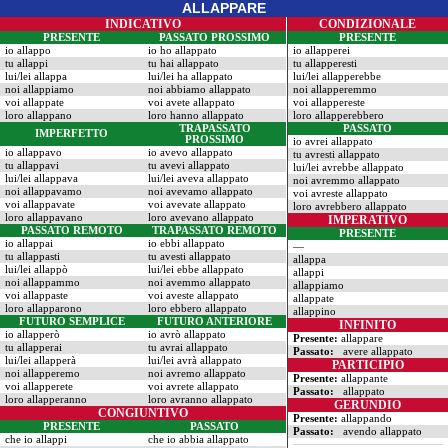
ALLAPPARE
INDICATIVO
CONDIZIONALE
PRESENTE
PASSATO PROSSIMO
PRESENTE
io allappo
io ho allappato
io allapperei
tu allappi
tu hai allappato
tu allapperesti
lui/lei allappa
lui/lei ha allappato
lui/lei allapperebbe
noi allappiamo
noi abbiamo allappato
noi allapperemmo
voi allappate
voi avete allappato
voi allappereste
loro allappano
loro hanno allappato
loro allapperebbero
TRAPASSATO
PASSATO
IMPERFETTO
PROSSIMO
io avrei allappato
io allappavo
io avevo allappato
tu avresti allappato
tu allappavi
tu avevi allappato
lui/lei avrebbe allappato
lui/lei allappava
lui/lei aveva allappato
noi avremmo allappato
noi allappavamo
noi avevamo allappato
voi avreste allappato
voi allappavate
voi avevate allappato
loro avrebbero allappato
loro allappavano
loro avevano allappato
IMPERATIVO
PASSATO REMOTO
TRAPASSATO REMOTO
PRESENTE
io allappai
io ebbi allappato
—
tu allappasti
tu avesti allappato
allappa
lui/lei allappò
lui/lei ebbe allappato
allappi
noi allappammo
noi avemmo allappato
allappiamo
voi allappaste
voi aveste allappato
allappate
loro allapparono
loro ebbero allappato
allappino
FUTURO SEMPLICE
FUTURO ANTERIORE
INFINITO
io allapperò
io avrò allappato
Presente:
allappare
tu allapperai
tu avrai allappato
Passato:
avere allappato
lui/lei allapperà
lui/lei avrà allappato
PARTICIPIO
noi allapperemo
noi avremo allappato
Presente:
allappante
voi allapperete
voi avrete allappato
Passato:
allappato
loro allapperanno
loro avranno allappato
GERUNDIO
CONGIUNTIVO
Presente:
allappando
PRESENTE
PASSATO
Passato:
avendo allappato
che io allappi
che io abbia allappato