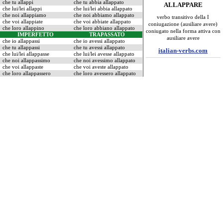
che tu allappi
che tu abbia allappato
ALLAPPARE
che lui/lei allappi
che lui/lei abbia allappato
che noi allappiamo
che noi abbiamo allappato
verbo transitivo della I
che voi allappiate
che voi abbiate allappato
coniugazione (ausiliare avere)
che loro allappino
che loro abbiano allappato
coniugato nella forma attiva con
IMPERFETTO
TRAPASSATO
ausiliare avere
che io allappassi
che io avessi allappato
che tu allappassi
che tu avessi allappato
italian-verbs.com
che lui/lei allappasse
che lui/lei avesse allappato
che noi allappassimo
che noi avessimo allappato
che voi allappaste
che voi aveste allappato
che loro allappassero
che loro avessero allappato