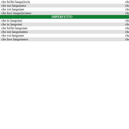
che lui/lei langu(isc)a
ch
che noi languiamo
ch
che voi languiate
ch
che loro langu(isc)ano
ch
IMPERFETTO
che io languissi
ch
che tu languissi
ch
che lui/lei languisse
ch
che noi languissimo
ch
che voi languiste
ch
che loro languissero
ch