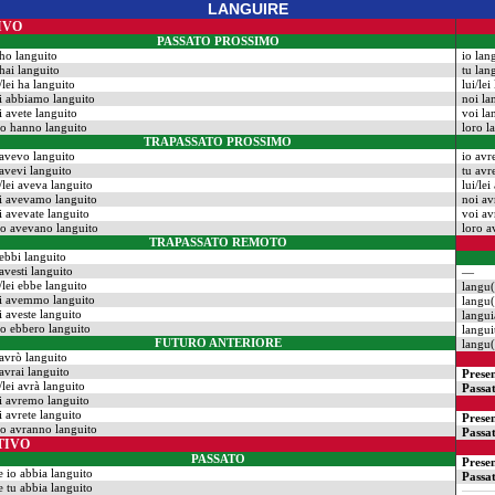
LANGUIRE
IVO
PASSATO PROSSIMO
 ho languito
io lan
 hai languito
tu lan
/lei ha languito
lui/le
i abbiamo languito
noi l
i avete languito
voi la
ro hanno languito
loro l
TRAPASSATO PROSSIMO
 avevo languito
io avr
 avevi languito
tu avr
i/lei aveva languito
lui/le
i avevamo languito
noi a
i avevate languito
voi av
ro avevano languito
loro a
TRAPASSATO REMOTO
 ebbi languito
 avesti languito
—
i/lei ebbe languito
langu(
i avemmo languito
langu(
i aveste languito
langu
ro ebbero languito
langui
FUTURO ANTERIORE
langu(
 avrò languito
 avrai languito
Prese
/lei avrà languito
Passa
i avremo languito
i avrete languito
Prese
ro avranno languito
Passa
TIVO
PASSATO
Prese
e io abbia languito
Passa
e tu abbia languito