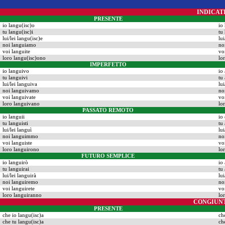
INDICAT
PRESENTE
io langu(isc)o
io
tu langu(isc)i
tu
lui/lei langu(isc)e
lui
noi languiamo
no
voi languite
vo
loro langu(isc)ono
lo
IMPERFETTO
io languivo
io
tu languivi
tu
lui/lei languiva
lu
noi languivamo
no
voi languivate
vo
loro languivano
lo
PASSATO REMOTO
io languii
io
tu languisti
tu
lui/lei languì
lu
noi languimmo
no
voi languiste
vo
loro languirono
lo
FUTURO SEMPLICE
io languirò
io
tu languirai
tu
lui/lei languirà
lui
noi languiremo
no
voi languirete
vo
loro languiranno
lo
CONGIUN
PRESENTE
che io langu(isc)a
ch
che tu langu(isc)a
ch