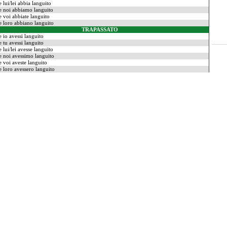
e lui/lei abbia languito
e noi abbiamo languito
e voi abbiate languito
e loro abbiano languito
TRAPASSATO
e io avessi languito
e tu avessi languito
e lui/lei avesse languito
e noi avessimo languito
e voi aveste languito
e loro avessero languito