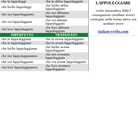
che tu lappoleggi
che tu abbia lappoleggiato
LAPPOLEGGIARE
che lui/lei abbia
che lui/lei lappoleggi
lappoleggiato
verbo intransitivo della I
che noi abbiamo
che noi lappoleggiamo
coniugazione (ausiliare avere)
lappoleggiato
coniugato nella forma attiva con
che voi abbiate
che voi lappoleggiate
lappoleggiato
ausiliare avere
che loro abbiano
che loro lappoleggino
italian-verbs.com
lappoleggiato
IMPERFETTO
TRAPASSATO
che io lappoleggiassi
che io avessi lappoleggiato
che tu lappoleggiassi
che tu avessi lappoleggiato
che lui/lei avesse
che lui/lei lappoleggiasse
lappoleggiato
che noi avessimo
che noi lappoleggiassimo
lappoleggiato
che voi lappoleggiaste
che voi aveste lappoleggiato
che loro avessero
che loro lappoleggiassero
lappoleggiato