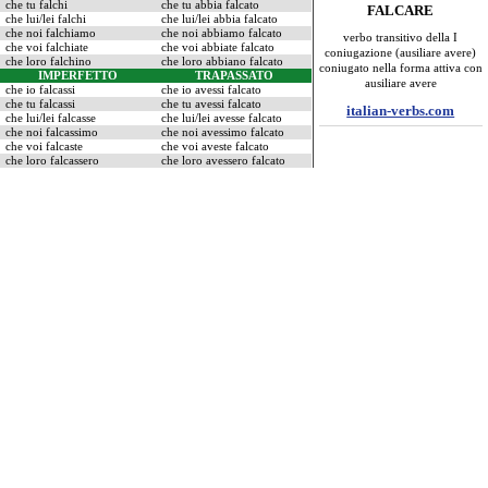
che tu falchi
che tu abbia falcato
FALCARE
che lui/lei falchi
che lui/lei abbia falcato
che noi falchiamo
che noi abbiamo falcato
verbo transitivo della I
che voi falchiate
che voi abbiate falcato
coniugazione (ausiliare avere)
che loro falchino
che loro abbiano falcato
coniugato nella forma attiva con
IMPERFETTO
TRAPASSATO
ausiliare avere
che io falcassi
che io avessi falcato
che tu falcassi
che tu avessi falcato
italian-verbs.com
che lui/lei falcasse
che lui/lei avesse falcato
che noi falcassimo
che noi avessimo falcato
che voi falcaste
che voi aveste falcato
che loro falcassero
che loro avessero falcato