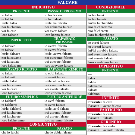
FALCARE
INDICATIVO
CONDIZIONALE
PRESENTE
PASSATO PROSSIMO
PRESENTE
io falco
io ho falcato
io falcherei
tu falchi
tu hai falcato
tu falcheresti
lui/lei falca
lui/lei ha falcato
lui/lei falcherebbe
noi falchiamo
noi abbiamo falcato
noi falcheremmo
voi falcate
voi avete falcato
voi falchereste
loro falcano
loro hanno falcato
loro falcherebbero
TRAPASSATO
PASSATO
IMPERFETTO
PROSSIMO
io avrei falcato
io falcavo
io avevo falcato
tu avresti falcato
tu falcavi
tu avevi falcato
lui/lei avrebbe falcato
lui/lei falcava
lui/lei aveva falcato
noi avremmo falcato
noi falcavamo
noi avevamo falcato
voi avreste falcato
voi falcavate
voi avevate falcato
loro avrebbero falcato
loro falcavano
loro avevano falcato
IMPERATIVO
PASSATO REMOTO
TRAPASSATO REMOTO
PRESENTE
io falcai
io ebbi falcato
—
tu falcasti
tu avesti falcato
falca
lui/lei falcò
lui/lei ebbe falcato
falchi
noi falcammo
noi avemmo falcato
falchiamo
voi falcaste
voi aveste falcato
falcate
loro falcarono
loro ebbero falcato
falchino
FUTURO SEMPLICE
FUTURO ANTERIORE
INFINITO
io falcherò
io avrò falcato
Presente:
falcare
tu falcherai
tu avrai falcato
Passato:
avere falcato
lui/lei falcherà
lui/lei avrà falcato
PARTICIPIO
noi falcheremo
noi avremo falcato
Presente:
falcante
voi falcherete
voi avrete falcato
Passato:
falcato
loro falcheranno
loro avranno falcato
GERUNDIO
CONGIUNTIVO
Presente:
falcando
PRESENTE
PASSATO
Passato:
avendo falcato
che io falchi
che io abbia falcato