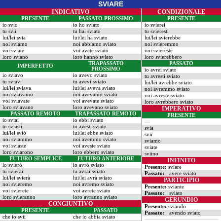
SVIARE
INDICATIVO
CONDIZIONALE
PRESENTE
PASSATO PROSSIMO
PRESENTE
io svio
io ho sviato
io svierei
tu svii
tu hai sviato
tu svieresti
lui/lei svia
lui/lei ha sviato
lui/lei svierebbe
noi sviamo
noi abbiamo sviato
noi svieremmo
voi sviate
voi avete sviato
voi sviereste
loro sviano
loro hanno sviato
loro svierebbero
TRAPASSATO
PASSATO
IMPERFETTO
PROSSIMO
io avrei sviato
io sviavo
io avevo sviato
tu avresti sviato
tu sviavi
tu avevi sviato
lui/lei avrebbe sviato
lui/lei sviava
lui/lei aveva sviato
noi avremmo sviato
noi sviavamo
noi avevamo sviato
voi avreste sviato
voi sviavate
voi avevate sviato
loro avrebbero sviato
loro sviavano
loro avevano sviato
IMPERATIVO
PASSATO REMOTO
TRAPASSATO REMOTO
PRESENTE
io sviai
io ebbi sviato
—
tu sviasti
tu avesti sviato
svia
lui/lei sviò
lui/lei ebbe sviato
svii
noi sviammo
noi avemmo sviato
sviamo
voi sviaste
voi aveste sviato
sviate
loro sviarono
loro ebbero sviato
sviino
FUTURO SEMPLICE
FUTURO ANTERIORE
INFINITO
io svierò
io avrò sviato
Presente:
sviare
tu svierai
tu avrai sviato
Passato:
avere sviato
lui/lei svierà
lui/lei avrà sviato
PARTICIPIO
noi svieremo
noi avremo sviato
Presente:
sviante
voi svierete
voi avrete sviato
Passato:
sviato
loro svieranno
loro avranno sviato
GERUNDIO
CONGIUNTIVO
Presente:
sviando
PRESENTE
PASSATO
Passato:
avendo sviato
che io svii
che io abbia sviato