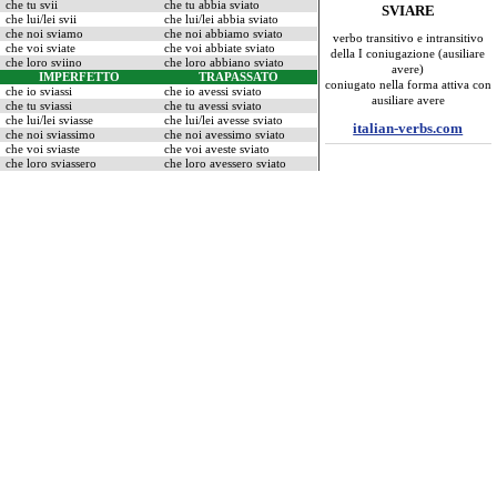
che tu svii
che tu abbia sviato
SVIARE
che lui/lei svii
che lui/lei abbia sviato
che noi sviamo
che noi abbiamo sviato
verbo transitivo e intransitivo
che voi sviate
che voi abbiate sviato
della I coniugazione (ausiliare
che loro sviino
che loro abbiano sviato
avere)
IMPERFETTO
TRAPASSATO
coniugato nella forma attiva con
che io sviassi
che io avessi sviato
ausiliare avere
che tu sviassi
che tu avessi sviato
che lui/lei sviasse
che lui/lei avesse sviato
italian-verbs.com
che noi sviassimo
che noi avessimo sviato
che voi sviaste
che voi aveste sviato
che loro sviassero
che loro avessero sviato