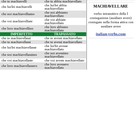
che tu machiavelli
che tu abbia machiavellato
che lui/lei abbia
MACHIAVELLARE
che lui/lei machiavelli
machiavellato
che noi abbiamo
verbo intransitivo della I
che noi machiavelliamo
machiavellato
coniugazione (ausiliare avere)
che voi abbiate
che voi machiavelliate
coniugato nella forma attiva con
machiavellato
ausiliare avere
che loro abbiano
che loro machiavellino
machiavellato
italian-verbs.com
IMPERFETTO
TRAPASSATO
che io machiavellassi
che io avessi machiavellato
che tu machiavellassi
che tu avessi machiavellato
che lui/lei avesse
che lui/lei machiavellasse
machiavellato
che noi avessimo
che noi machiavellassimo
machiavellato
che voi machiavellaste
che voi aveste machiavellato
che loro avessero
che loro machiavellassero
machiavellato