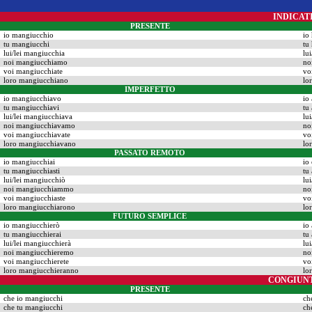
INDICAT
PRESENTE
io mangiucchio
io
tu mangiucchi
tu
lui/lei mangiucchia
lu
noi mangiucchiamo
no
voi mangiucchiate
vo
loro mangiucchiano
lo
IMPERFETTO
io mangiucchiavo
io
tu mangiucchiavi
tu
lui/lei mangiucchiava
lu
noi mangiucchiavamo
no
voi mangiucchiavate
vo
loro mangiucchiavano
lo
PASSATO REMOTO
io mangiucchiai
io
tu mangiucchiasti
tu
lui/lei mangiucchiò
lu
noi mangiucchiammo
no
voi mangiucchiaste
vo
loro mangiucchiarono
lo
FUTURO SEMPLICE
io mangiucchierò
io
tu mangiucchierai
tu
lui/lei mangiucchierà
lu
noi mangiucchieremo
no
voi mangiucchierete
vo
loro mangiucchieranno
lo
CONGIUN
PRESENTE
che io mangiucchi
ch
che tu mangiucchi
ch