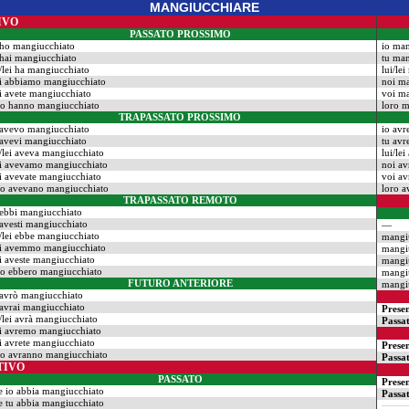
MANGIUCCHIARE
IVO
PASSATO PROSSIMO
 ho mangiucchiato
io man
 hai mangiucchiato
tu man
i/lei ha mangiucchiato
lui/le
i abbiamo mangiucchiato
noi m
i avete mangiucchiato
voi ma
ro hanno mangiucchiato
loro 
TRAPASSATO PROSSIMO
 avevo mangiucchiato
io avr
 avevi mangiucchiato
tu avr
i/lei aveva mangiucchiato
lui/le
i avevamo mangiucchiato
noi a
i avevate mangiucchiato
voi av
ro avevano mangiucchiato
loro 
TRAPASSATO REMOTO
 ebbi mangiucchiato
 avesti mangiucchiato
—
i/lei ebbe mangiucchiato
mangi
i avemmo mangiucchiato
mangi
i aveste mangiucchiato
mangi
ro ebbero mangiucchiato
mangi
FUTURO ANTERIORE
mangi
 avrò mangiucchiato
 avrai mangiucchiato
Prese
i/lei avrà mangiucchiato
Passa
i avremo mangiucchiato
i avrete mangiucchiato
Prese
ro avranno mangiucchiato
Passa
TIVO
PASSATO
Prese
e io abbia mangiucchiato
Passa
e tu abbia mangiucchiato