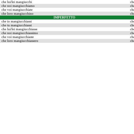
che lui/lei mangiucchi
ch
che noi mangiucchiamo
ch
che voi mangiucchiate
ch
che loro mangiucchino
ch
IMPERFETTO
che io mangiucchiassi
ch
che tu mangiucchiassi
ch
che lui/lei mangiucchiasse
ch
che noi mangiucchiassimo
ch
che voi mangiucchiaste
ch
che loro mangiucchiassero
ch