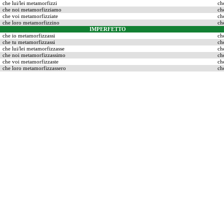
che lui/lei metamorfizzi
ch
che noi metamorfizziamo
ch
che voi metamorfizziate
ch
che loro metamorfizzino
ch
IMPERFETTO
che io metamorfizzassi
ch
che tu metamorfizzassi
ch
che lui/lei metamorfizzasse
ch
che noi metamorfizzassimo
ch
che voi metamorfizzaste
ch
che loro metamorfizzassero
ch