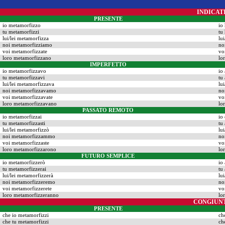
INDICAT
PRESENTE
io metamorfizzo
io
tu metamorfizzi
tu
lui/lei metamorfizza
lu
noi metamorfizziamo
no
voi metamorfizzate
vo
loro metamorfizzano
lo
IMPERFETTO
io metamorfizzavo
io
tu metamorfizzavi
tu
lui/lei metamorfizzava
lu
noi metamorfizzavamo
no
voi metamorfizzavate
vo
loro metamorfizzavano
lo
PASSATO REMOTO
io metamorfizzai
io
tu metamorfizzasti
tu
lui/lei metamorfizzò
lu
noi metamorfizzammo
no
voi metamorfizzaste
vo
loro metamorfizzarono
lo
FUTURO SEMPLICE
io metamorfizzerò
io
tu metamorfizzerai
tu
lui/lei metamorfizzerà
lu
noi metamorfizzeremo
no
voi metamorfizzerete
vo
loro metamorfizzeranno
lo
CONGIUN
PRESENTE
che io metamorfizzi
ch
che tu metamorfizzi
ch