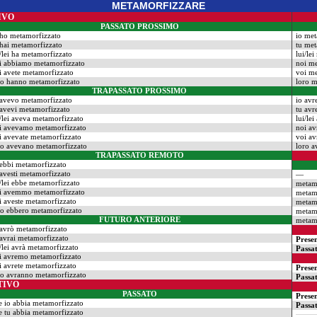
METAMORFIZZARE
IVO
PASSATO PROSSIMO
 ho metamorfizzato
io met
 hai metamorfizzato
tu met
i/lei ha metamorfizzato
lui/le
i abbiamo metamorfizzato
noi m
i avete metamorfizzato
voi me
ro hanno metamorfizzato
loro 
TRAPASSATO PROSSIMO
 avevo metamorfizzato
io avr
 avevi metamorfizzato
tu avr
i/lei aveva metamorfizzato
lui/le
i avevamo metamorfizzato
noi a
i avevate metamorfizzato
voi av
ro avevano metamorfizzato
loro a
TRAPASSATO REMOTO
 ebbi metamorfizzato
 avesti metamorfizzato
—
i/lei ebbe metamorfizzato
metam
i avemmo metamorfizzato
metam
i aveste metamorfizzato
metam
ro ebbero metamorfizzato
metam
FUTURO ANTERIORE
metam
 avrò metamorfizzato
 avrai metamorfizzato
Prese
i/lei avrà metamorfizzato
Passa
i avremo metamorfizzato
i avrete metamorfizzato
Prese
ro avranno metamorfizzato
Passa
TIVO
PASSATO
Prese
e io abbia metamorfizzato
Passa
e tu abbia metamorfizzato