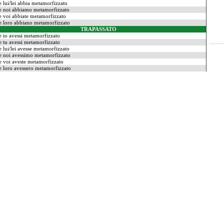
e lui/lei abbia metamorfizzato
e noi abbiamo metamorfizzato
e voi abbiate metamorfizzato
e loro abbiano metamorfizzato
TRAPASSATO
e io avessi metamorfizzato
e tu avessi metamorfizzato
e lui/lei avesse metamorfizzato
e noi avessimo metamorfizzato
e voi aveste metamorfizzato
e loro avessero metamorfizzato