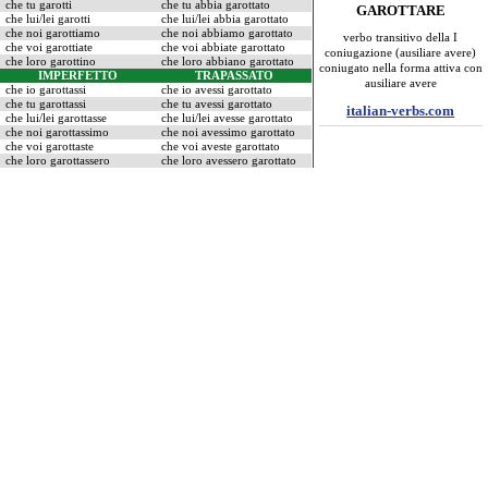
che tu garotti
che tu abbia garottato
GAROTTARE
che lui/lei garotti
che lui/lei abbia garottato
che noi garottiamo
che noi abbiamo garottato
verbo transitivo della I
che voi garottiate
che voi abbiate garottato
coniugazione (ausiliare avere)
che loro garottino
che loro abbiano garottato
coniugato nella forma attiva con
IMPERFETTO
TRAPASSATO
ausiliare avere
che io garottassi
che io avessi garottato
che tu garottassi
che tu avessi garottato
italian-verbs.com
che lui/lei garottasse
che lui/lei avesse garottato
che noi garottassimo
che noi avessimo garottato
che voi garottaste
che voi aveste garottato
che loro garottassero
che loro avessero garottato