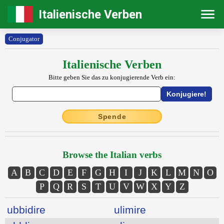
Italienische Verben
Conjugator
Italienische Verben
Bitte geben Sie das zu konjugierende Verb ein:
Spende
Browse the Italian verbs
A
B
C
D
E
F
G
H
I
J
K
L
M
N
O
P
Q
R
S
T
U
V
W
X
Y
Z
ubbidire
ulimire