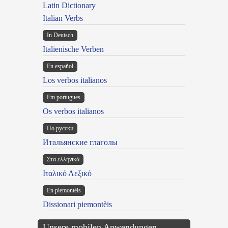
Latin Dictionary
Italian Verbs
In Deutsch
Italienische Verben
En español
Los verbos italianos
Em portugues
Os verbos italianos
По русски
Итальянские глаголы
Στα ελληνικά
Ιταλικό Λεξικό
Ën piemontèis
Dissionari piemontèis
Unsere mobilen Anwendungen