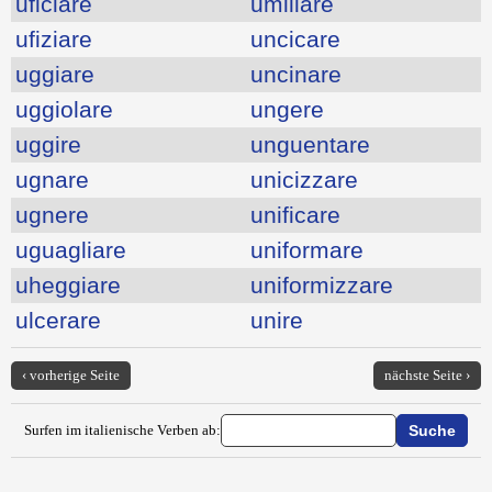
uficiare
umiliare
ufiziare
uncicare
uggiare
uncinare
uggiolare
ungere
uggire
unguentare
ugnare
unicizzare
ugnere
unificare
uguagliare
uniformare
uheggiare
uniformizzare
ulcerare
unire
‹ vorherige Seite
nächste Seite ›
Surfen im italienische Verben ab: