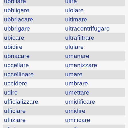
ubbliare
ulire
ubbligare
ulolare
ubbriacare
ultimare
ubbrigare
ultracentrifugare
ubicare
ultrafiltrare
ubidire
ululare
ubriacare
umanare
uccellare
umanizzare
uccellinare
umare
uccidere
umbrare
udire
umettare
ufficializzare
umidificare
ufficiare
umidire
uffiziare
umificare