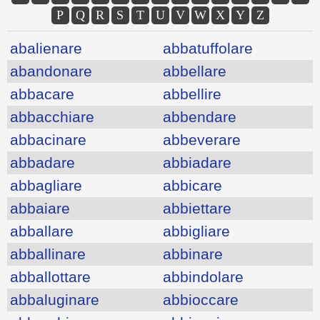
P
Q
R
S
T
U
V
W
X
Y
Z
abalienare
abbatuffolare
abandonare
abbellare
abbacare
abbellire
abbacchiare
abbendare
abbacinare
abbeverare
abbadare
abbiadare
abbagliare
abbicare
abbaiare
abbiettare
abballare
abbigliare
abballinare
abbinare
abballottare
abbindolare
abbaluginare
abbioccare