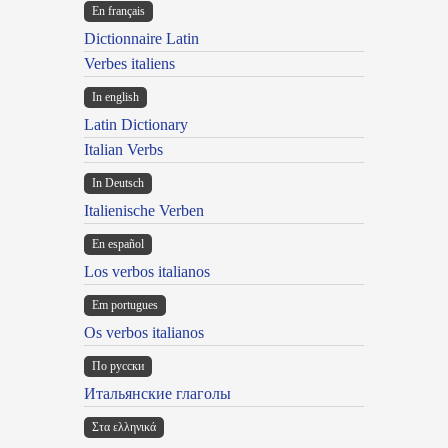
En français
Dictionnaire Latin
Verbes italiens
In english
Latin Dictionary
Italian Verbs
In Deutsch
Italienische Verben
En español
Los verbos italianos
Em portugues
Os verbos italianos
По русски
Итальянские глаголы
Στα ελληνικά