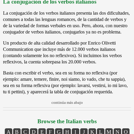
La conjugación de los verbos italianos
La conjugación de los verbos italianos presenta las dos dificultades,
comunes a todas las lenguas romances, de la cantidad de verbos y
de la variedad de formas verbales en uso. Pero, ahora, con nuestro
conjugador de verbos italianos, conjugarlos ya no es problema.
Un producto de alta calidad desarrollado por Enrico Olivetti
Communication que incluye más de 12.000 verbos italianos
(contando solamente los no reflexivos). Si incluimos los verbos
reflexivos, la cuenta sobrepasa los 20.000 verbos.
Basta con escribir el verbo, sea en su forma no reflexiva (por
ejemplo: amare, temere, finire, noi siamo, io vado, che tu sappia),
sea en su forma reflexiva (por ejemplo: lavarsi, vestirsi, io mi lavo,
tu ti pettini), y aparecerá la tabla de conjugación requerida.
continúa más abajo
Browse the Italian verbs
A
B
C
D
E
F
G
H
I
J
K
L
M
N
O