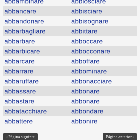
abbambinare
abbiosciare
abbancare
abbisciare
abbandonare
abbisognare
abbarbagliare
abbittare
abbarbare
abboccare
abbarbicare
abbocconare
abbarcare
abboffare
abbarrare
abbominare
abbaruffare
abbonacciare
abbassare
abbonare
abbastare
abbonare
abbatacchiare
abbondare
abbattere
abbonire
‹ Página siguinte
Página anterior ›