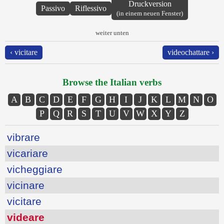
Druckversion
Passivo
Riflessivo
(in einem neuen Fenster)
weiter unten
‹ vicitare
videochattare ›
Browse the Italian verbs
A
B
C
D
E
F
G
H
I
J
K
L
M
N
O
P
Q
R
S
T
U
V
W
X
Y
Z
vibrare
vicariare
vicheggiare
vicinare
vicitare
videare