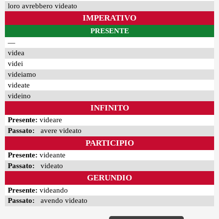
loro avrebbero videato
IMPERATIVO
PRESENTE
—
videa
videi
videiamo
videate
videino
INFINITO
Presente:
videare
Passato:
avere videato
PARTICIPIO
Presente:
videante
Passato:
videato
GERUNDIO
Presente:
videando
Passato:
avendo videato