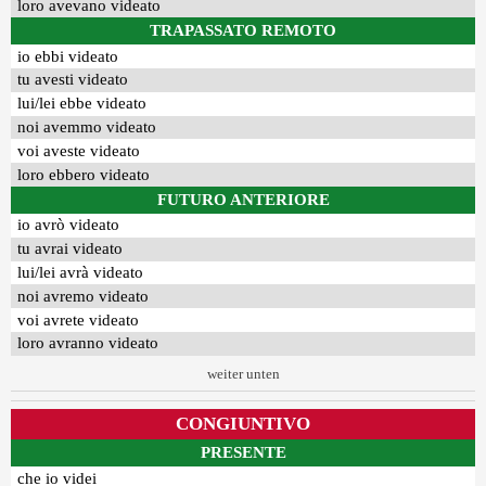
loro avevano videato
TRAPASSATO REMOTO
io ebbi videato
tu avesti videato
lui/lei ebbe videato
noi avemmo videato
voi aveste videato
loro ebbero videato
FUTURO ANTERIORE
io avrò videato
tu avrai videato
lui/lei avrà videato
noi avremo videato
voi avrete videato
loro avranno videato
weiter unten
CONGIUNTIVO
PRESENTE
che io videi