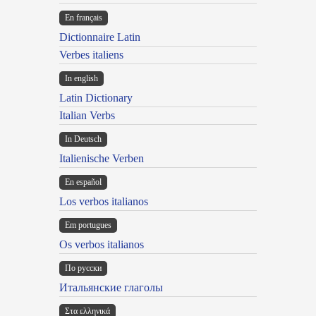
En français
Dictionnaire Latin
Verbes italiens
In english
Latin Dictionary
Italian Verbs
In Deutsch
Italienische Verben
En español
Los verbos italianos
Em portugues
Os verbos italianos
По русски
Итальянские глаголы
Στα ελληνικά