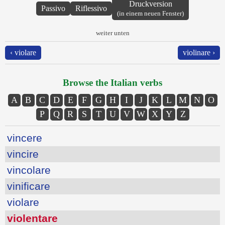
Druckversion
Passivo
Riflessivo
(in einem neuen Fenster)
weiter unten
‹ violare
violinare ›
Browse the Italian verbs
A
B
C
D
E
F
G
H
I
J
K
L
M
N
O
P
Q
R
S
T
U
V
W
X
Y
Z
vincere
vincire
vincolare
vinificare
violare
violentare