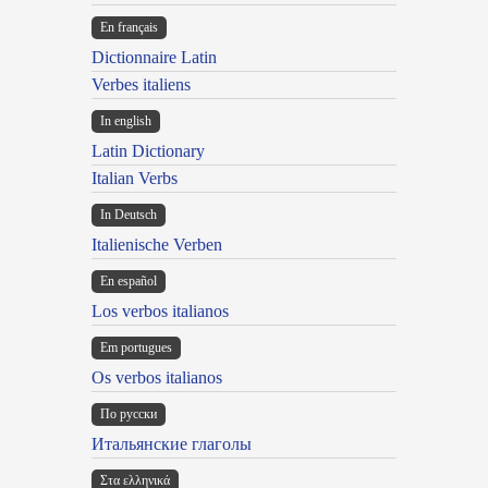
En français
Dictionnaire Latin
Verbes italiens
In english
Latin Dictionary
Italian Verbs
In Deutsch
Italienische Verben
En español
Los verbos italianos
Em portugues
Os verbos italianos
По русски
Итальянские глаголы
Στα ελληνικά