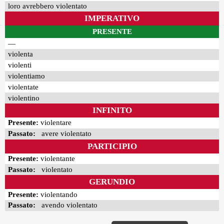
loro avrebbero violentato
IMPERATIVO
PRESENTE
—
violenta
violenti
violentiamo
violentate
violentino
INFINITO
Presente:
violentare
Passato:
avere violentato
PARTICIPIO
Presente:
violentante
Passato:
violentato
GERUNDIO
Presente:
violentando
Passato:
avendo violentato