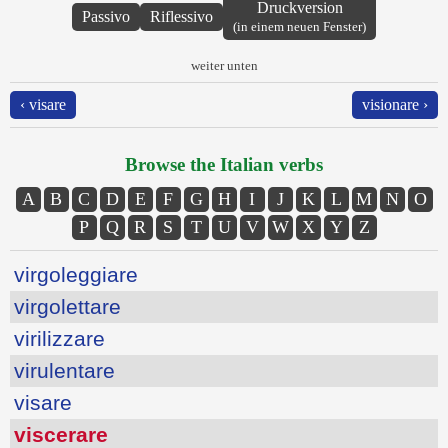
Druckversion
Passivo
Riflessivo
(in einem neuen Fenster)
weiter unten
‹ visare
visionare ›
Browse the Italian verbs
A
B
C
D
E
F
G
H
I
J
K
L
M
N
O
P
Q
R
S
T
U
V
W
X
Y
Z
virgoleggiare
virgolettare
virilizzare
virulentare
visare
viscerare