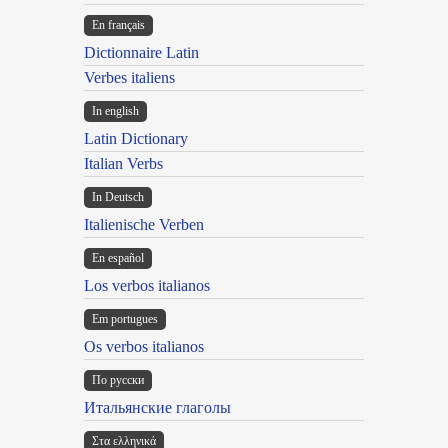
En français
Dictionnaire Latin
Verbes italiens
In english
Latin Dictionary
Italian Verbs
In Deutsch
Italienische Verben
En español
Los verbos italianos
Em portugues
Os verbos italianos
По русски
Итальянские глаголы
Στα ελληνικά