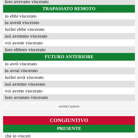
loro avevano viscerato
TRAPASSATO REMOTO
io ebbi viscerato
tu avesti viscerato
lui/lei ebbe viscerato
noi avemmo viscerato
voi aveste viscerato
loro ebbero viscerato
FUTURO ANTERIORE
io avrò viscerato
tu avrai viscerato
lui/lei avrà viscerato
noi avremo viscerato
voi avrete viscerato
loro avranno viscerato
weiter unten
CONGIUNTIVO
PRESENTE
che io visceri