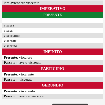
loro avrebbero viscerato
IMPERATIVO
PRESENTE
—
viscera
visceri
visceriamo
viscerate
viscerino
INFINITO
Presente:
viscerare
Passato:
avere viscerato
PARTICIPIO
Presente:
viscerante
Passato:
viscerato
GERUNDIO
Presente:
viscerando
Passato:
avendo viscerato