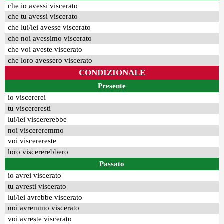
che io avessi viscerato
che tu avessi viscerato
che lui/lei avesse viscerato
che noi avessimo viscerato
che voi aveste viscerato
che loro avessero viscerato
CONDIZIONALE
Presente
io viscererei
tu viscereresti
lui/lei viscererebbe
noi viscereremmo
voi viscerereste
loro viscererebbero
Passato
io avrei viscerato
tu avresti viscerato
lui/lei avrebbe viscerato
noi avremmo viscerato
voi avreste viscerato