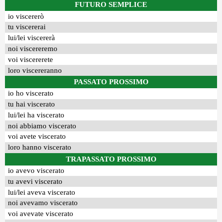
FUTURO SEMPLICE
io viscererò
tu viscererai
lui/lei viscererà
noi viscereremo
voi viscererete
loro viscereranno
PASSATO PROSSIMO
io ho viscerato
tu hai viscerato
lui/lei ha viscerato
noi abbiamo viscerato
voi avete viscerato
loro hanno viscerato
TRAPASSATO PROSSIMO
io avevo viscerato
tu avevi viscerato
lui/lei aveva viscerato
noi avevamo viscerato
voi avevate viscerato