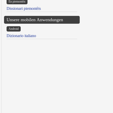
Ën piemontèis
Dissionari piemontèis
Unsere mobilen Anwendungen
Android
Dizionario italiano