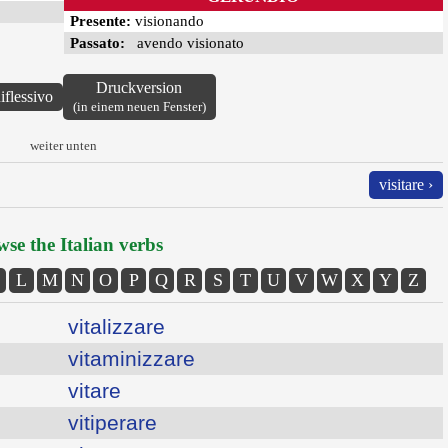
Presente:
visionando
Passato:
avendo visionato
Druckversion
iflessivo
(in einem neuen Fenster)
weiter unten
visitare ›
se the Italian verbs
L
M
N
O
P
Q
R
S
T
U
V
W
X
Y
Z
vitalizzare
vitaminizzare
vitare
vitiperare