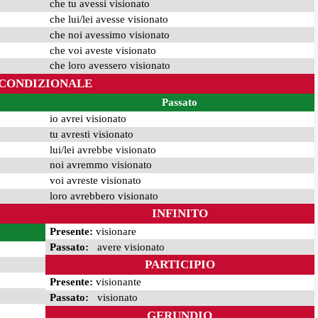
che tu avessi visionato
che lui/lei avesse visionato
che noi avessimo visionato
che voi aveste visionato
che loro avessero visionato
CONDIZIONALE
Passato
io avrei visionato
tu avresti visionato
lui/lei avrebbe visionato
noi avremmo visionato
voi avreste visionato
loro avrebbero visionato
INFINITO
Presente:
visionare
Passato:
avere visionato
PARTICIPIO
Presente:
visionante
Passato:
visionato
GERUNDIO