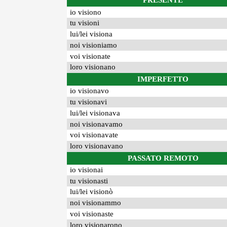
PRESENTE
io visiono
tu visioni
lui/lei visiona
noi visioniamo
voi visionate
loro visionano
IMPERFETTO
io visionavo
tu visionavi
lui/lei visionava
noi visionavamo
voi visionavate
loro visionavano
PASSATO REMOTO
io visionai
tu visionasti
lui/lei visionò
noi visionammo
voi visionaste
loro visionarono