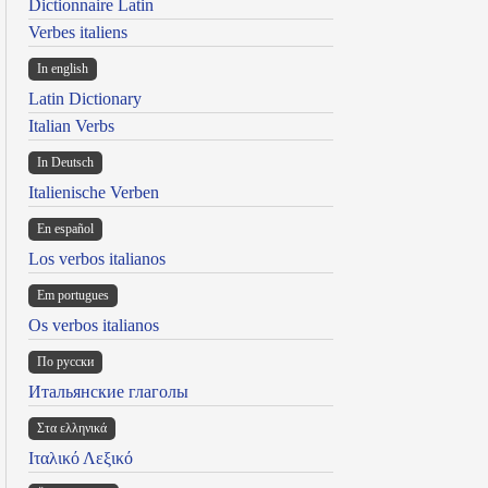
Dictionnaire Latin
Verbes italiens
In english
Latin Dictionary
Italian Verbs
In Deutsch
Italienische Verben
En español
Los verbos italianos
Em portugues
Os verbos italianos
По русски
Итальянские глаголы
Στα ελληνικά
Ιταλικό Λεξικό