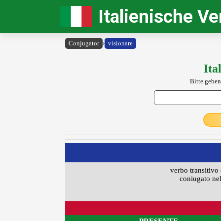
Italienische V
Conjugator
›
visionare
Ita
Bitte geben
verbo transitivo 
coniugato nel