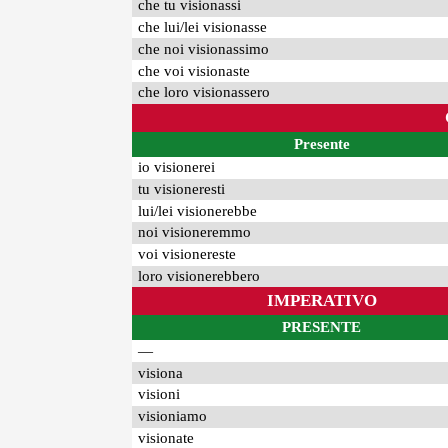
che tu visionassi
che lui/lei visionasse
che noi visionassimo
che voi visionaste
che loro visionassero
Presente
io visionerei
tu visioneresti
lui/lei visionerebbe
noi visioneremmo
voi visionereste
loro visionerebbero
IMPERATIVO
PRESENTE
—
visiona
visioni
visioniamo
visionate