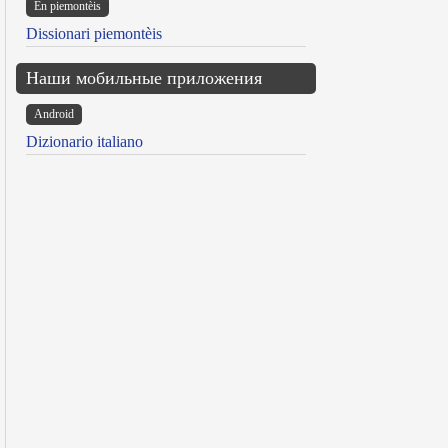
Ën piemontèis
Dissionari piemontèis
Наши мобильные приложения
Android
Dizionario italiano