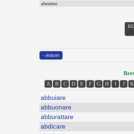
abentino
ВЕ
‹ abdurre
Brow
A
B
C
D
E
F
G
H
I
J
K
abbuiare
abbuonare
abburattare
abdicare