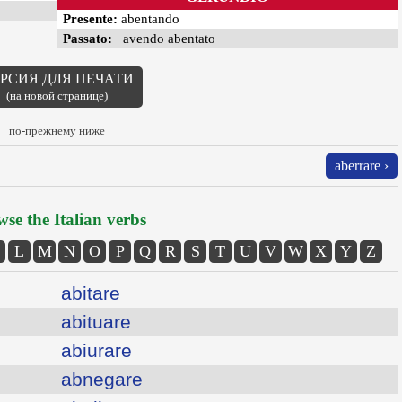
Presente:
abentando
Passato:
avendo abentato
РСИЯ ДЛЯ ПЕЧАТИ
(на новой странице)
по-прежнему ниже
aberrare ›
se the Italian verbs
L
M
N
O
P
Q
R
S
T
U
V
W
X
Y
Z
abitare
abituare
abiurare
abnegare