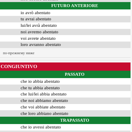
FUTURO ANTERIORE
io avrò abentato
tu avrai abentato
lui/lei avrà abentato
noi avremo abentato
voi avrete abentato
loro avranno abentato
по-прежнему ниже
CONGIUNTIVO
PASSATO
che io abbia abentato
che tu abbia abentato
che lui/lei abbia abentato
che noi abbiamo abentato
che voi abbiate abentato
che loro abbiano abentato
TRAPASSATO
che io avessi abentato