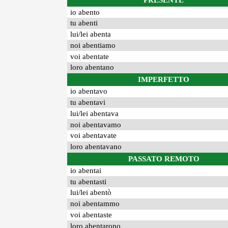
PRESENTE
io abento
tu abenti
lui/lei abenta
noi abentiamo
voi abentate
loro abentano
IMPERFETTO
io abentavo
tu abentavi
lui/lei abentava
noi abentavamo
voi abentavate
loro abentavano
PASSATO REMOTO
io abentai
tu abentasti
lui/lei abentò
noi abentammo
voi abentaste
loro abentarono