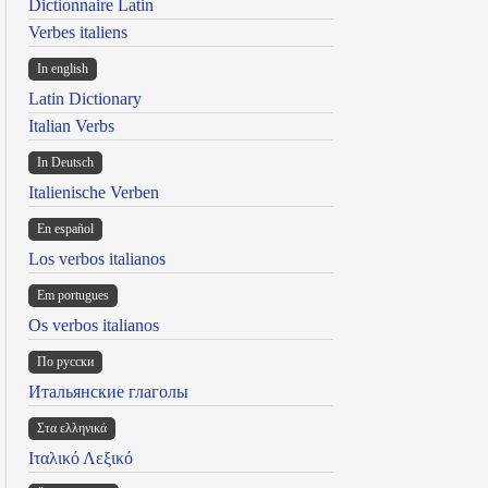
Dictionnaire Latin
Verbes italiens
In english
Latin Dictionary
Italian Verbs
In Deutsch
Italienische Verben
En español
Los verbos italianos
Em portugues
Os verbos italianos
По русски
Итальянские глаголы
Στα ελληνικά
Ιταλικό Λεξικό