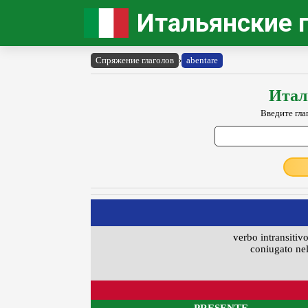
Итальянские 
Спряжение глаголов
›
abentare
Итал
Введите гла
verbo intransitivo
coniugato nel