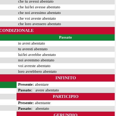
che tu avessi abentato
che lui/lei avesse abentato
che noi avessimo abentato
che voi aveste abentato
che loro avessero abentato
CONDIZIONALE
Passato
io avrei abentato
tu avresti abentato
lui/lei avrebbe abentato
noi avremmo abentato
voi avreste abentato
loro avrebbero abentato
INFINITO
Presente:
abentare
Passato:
avere abentato
PARTICIPIO
Presente:
abentante
Passato:
abentato
GERUNDIO