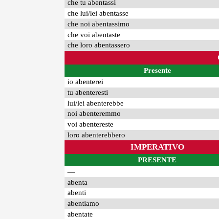
che tu abentassi
che lui/lei abentasse
che noi abentassimo
che voi abentaste
che loro abentassero
Presente
io abenterei
tu abenteresti
lui/lei abenterebbe
noi abenteremmo
voi abentereste
loro abenterebbero
IMPERATIVO
PRESENTE
—
abenta
abenti
abentiamo
abentate