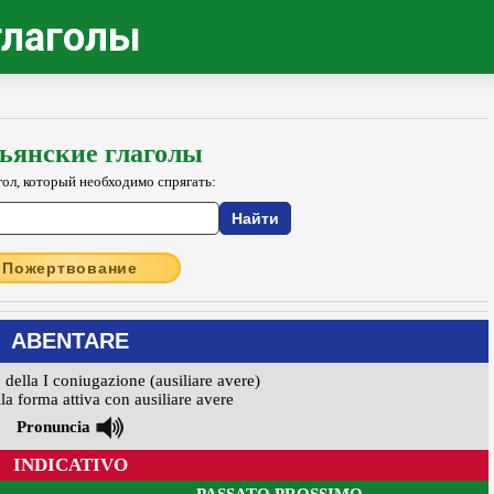
глаголы
ьянские глаголы
гол, который необходимо спрягать:
Пожертвование
ABENTARE
 della I coniugazione (ausiliare avere)
la forma attiva con ausiliare avere
Pronuncia
INDICATIVO