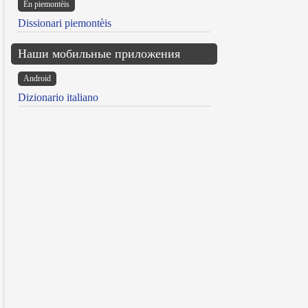
Ën piemontèis
Dissionari piemontèis
Наши мобильные приложения
Android
Dizionario italiano