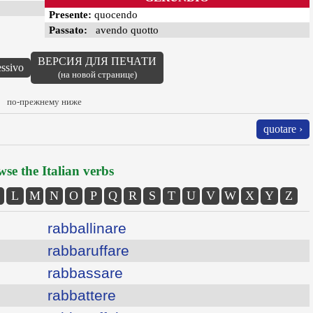
Presente:
quocendo
Passato:
avendo quotto
ВЕРСИЯ ДЛЯ ПЕЧАТИ
essivo
(на новой странице)
по-прежнему ниже
quotare ›
se the Italian verbs
L
M
N
O
P
Q
R
S
T
U
V
W
X
Y
Z
rabballinare
rabbaruffare
rabbassare
rabbattere