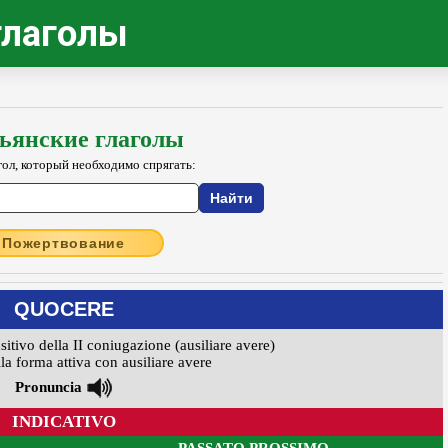
глаголы
ьянские глаголы
гол, который необходимо спрягать:
Пожертвование
QUOCERE
nsitivo della II coniugazione (ausiliare avere)
la forma attiva con ausiliare avere
Pronuncia
INDICATIVO