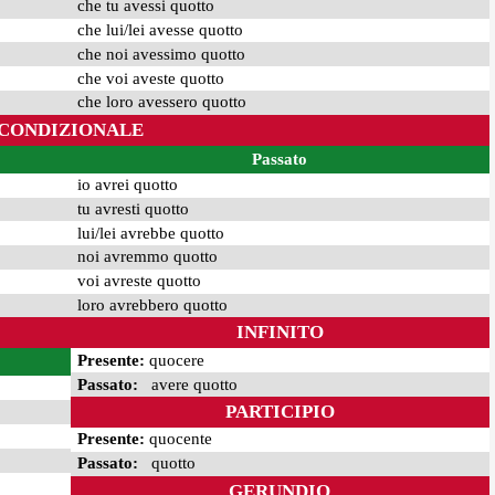
che tu avessi quotto
che lui/lei avesse quotto
che noi avessimo quotto
che voi aveste quotto
che loro avessero quotto
CONDIZIONALE
Passato
io avrei quotto
tu avresti quotto
lui/lei avrebbe quotto
noi avremmo quotto
voi avreste quotto
loro avrebbero quotto
INFINITO
Presente:
quocere
Passato:
avere quotto
PARTICIPIO
Presente:
quocente
Passato:
quotto
GERUNDIO