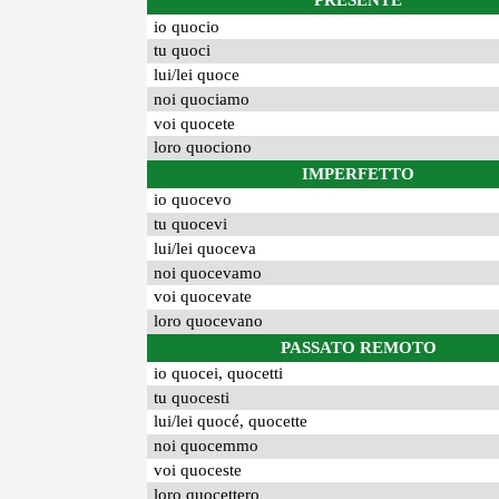
PRESENTE
io quocio
tu quoci
lui/lei quoce
noi quociamo
voi quocete
loro quociono
IMPERFETTO
io quocevo
tu quocevi
lui/lei quoceva
noi quocevamo
voi quocevate
loro quocevano
PASSATO REMOTO
io quocei, quocetti
tu quocesti
lui/lei quocé, quocette
noi quocemmo
voi quoceste
loro quocettero