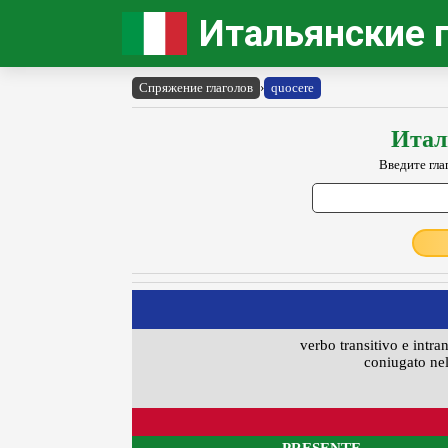
Итальянские 
Спряжение глаголов
›
quocere
Итал
Введите гла
verbo transitivo e intra
coniugato nel