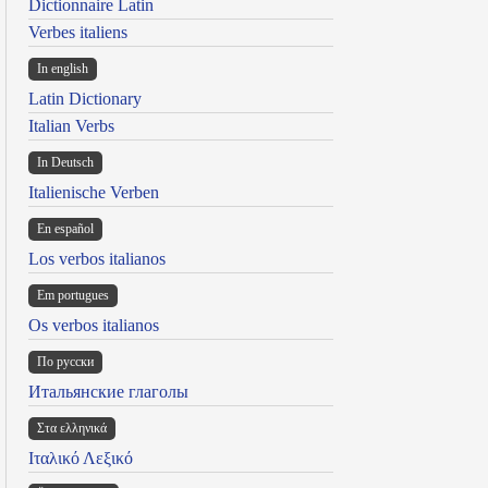
Dictionnaire Latin
Verbes italiens
In english
Latin Dictionary
Italian Verbs
In Deutsch
Italienische Verben
En español
Los verbos italianos
Em portugues
Os verbos italianos
По русски
Итальянские глаголы
Στα ελληνικά
Ιταλικό Λεξικό