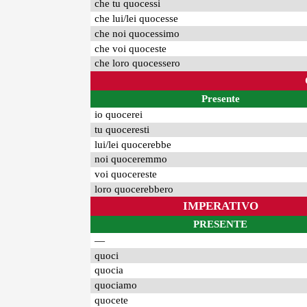
che tu quocessi
che lui/lei quocesse
che noi quocessimo
che voi quoceste
che loro quocessero
Presente
io quocerei
tu quoceresti
lui/lei quocerebbe
noi quoceremmo
voi quocereste
loro quocerebbero
IMPERATIVO
PRESENTE
—
quoci
quocia
quociamo
quocete