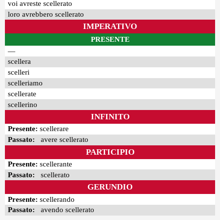
voi avreste scellerato
loro avrebbero scellerato
IMPERATIVO
PRESENTE
—
scellera
scelleri
scelleriamo
scellerate
scellerino
INFINITO
Presente:
scellerare
Passato:
avere scellerato
PARTICIPIO
Presente:
scellerante
Passato:
scellerato
GERUNDIO
Presente:
scellerando
Passato:
avendo scellerato