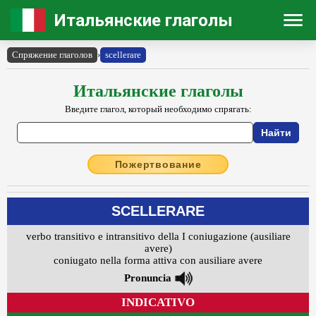
Итальянские глаголы
Спряжение глаголов
›
scellerare
Итальянские глаголы
Введите глагол, который необходимо спрягать:
Пожертвование
SCELLERARE
verbo transitivo e intransitivo della I coniugazione (ausiliare
avere)
coniugato nella forma attiva con ausiliare avere
Pronuncia
INDICATIVO