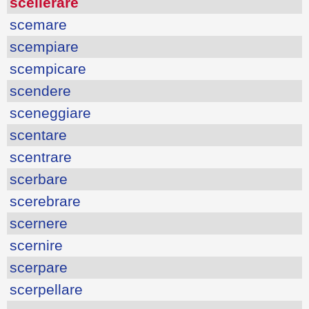
scellerare
scemare
scempiare
scempicare
scendere
sceneggiare
scentare
scentrare
scerbare
scerebrare
scernere
scernire
scerpare
scerpellare