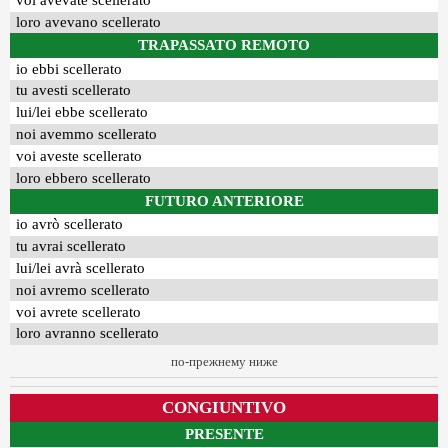
voi avevate scellerato
loro avevano scellerato
TRAPASSATO REMOTO
io ebbi scellerato
tu avesti scellerato
lui/lei ebbe scellerato
noi avemmo scellerato
voi aveste scellerato
loro ebbero scellerato
FUTURO ANTERIORE
io avrò scellerato
tu avrai scellerato
lui/lei avrà scellerato
noi avremo scellerato
voi avrete scellerato
loro avranno scellerato
по-прежнему ниже
CONGIUNTIVO
PRESENTE