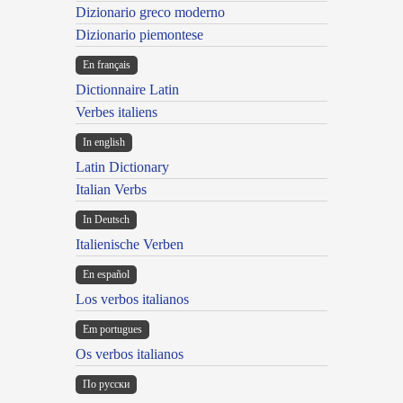
Dizionario greco moderno
Dizionario piemontese
En français
Dictionnaire Latin
Verbes italiens
In english
Latin Dictionary
Italian Verbs
In Deutsch
Italienische Verben
En español
Los verbos italianos
Em portugues
Os verbos italianos
По русски