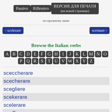
ВЕРСИЯ ДЛЯ ПЕЧАТИ
Passivo
Riflessivo
(на новой странице)
по-прежнему ниже
‹ scelerare
scemare ›
Browse the Italian verbs
A
B
C
D
E
F
G
H
I
J
K
L
M
N
O
P
Q
R
S
T
U
V
W
X
Y
Z
sceccherare
scecherare
scegliere
scekerare
scelerare