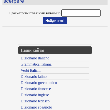
scerpere
Просмотреть итальянские глаголы из:
{{ID:SCELLERARE100}}
---CACHE---
Наши сайты
Dizionario italiano
Grammatica italiana
Verbi Italiani
Dizionario latino
Dizionario greco antico
Dizionario francese
Dizionario inglese
Dizionario tedesco
Dizionario spagnolo