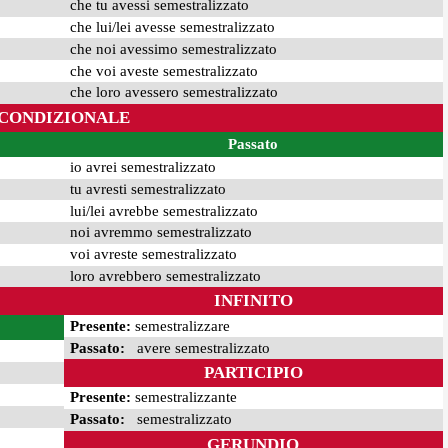
che tu avessi semestralizzato
che lui/lei avesse semestralizzato
che noi avessimo semestralizzato
che voi aveste semestralizzato
che loro avessero semestralizzato
CONDIZIONALE
Passato
io avrei semestralizzato
tu avresti semestralizzato
lui/lei avrebbe semestralizzato
noi avremmo semestralizzato
voi avreste semestralizzato
loro avrebbero semestralizzato
INFINITO
Presente:
semestralizzare
Passato:
avere semestralizzato
PARTICIPIO
Presente:
semestralizzante
Passato:
semestralizzato
GERUNDIO