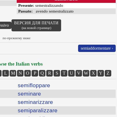
Presente:
semestralizzando
Passato:
avendo semestralizzato
ВЕРСИЯ ДЛЯ ПЕЧАТИ
essivo
(на новой странице)
по-прежнему ниже
semiaddormentare ›
se the Italian verbs
L
M
N
O
P
Q
R
S
T
U
V
W
X
Y
Z
semifloppare
seminare
seminarizzare
semiparalizzare