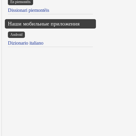
Ën piemontèis
Dissionari piemontèis
Наши мобильные приложения
Android
Dizionario italiano