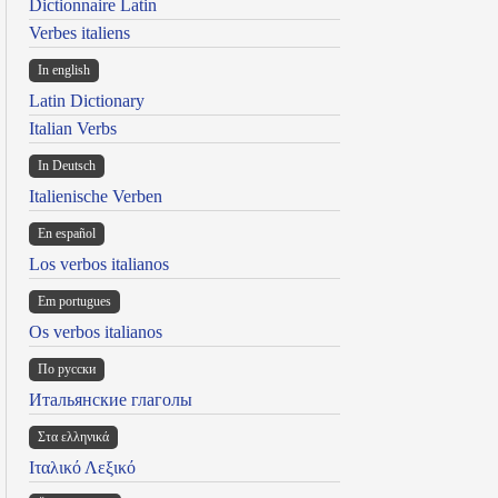
Dictionnaire Latin
Verbes italiens
In english
Latin Dictionary
Italian Verbs
In Deutsch
Italienische Verben
En español
Los verbos italianos
Em portugues
Os verbos italianos
По русски
Итальянские глаголы
Στα ελληνικά
Ιταλικό Λεξικό