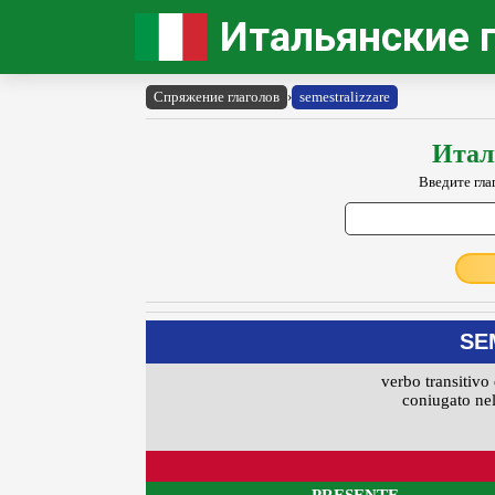
Итальянские 
Спряжение глаголов
›
semestralizzare
Итал
Введите гла
SE
verbo transitivo 
coniugato nel