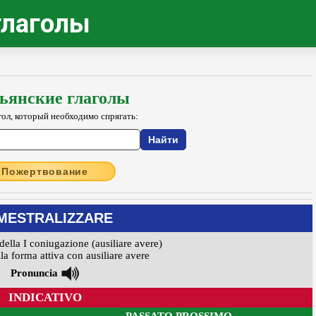
глаголы
ьянские глаголы
гол, который необходимо спрягать:
Пожертвование
MESTRALIZZARE
della I coniugazione (ausiliare avere)
la forma attiva con ausiliare avere
Pronuncia
INDICATIVO