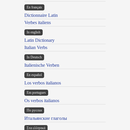
En français
Dictionnaire Latin
Verbes italiens
In english
Latin Dictionary
Italian Verbs
In Deutsch
Italienische Verben
En español
Los verbos italianos
Em portugues
Os verbos italianos
По русски
Итальянские глаголы
Στα ελληνικά