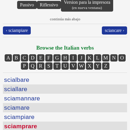
Version para la impresora
Passivo
Riflessivo
(en nueva ventana)
continúa más abajo
‹ sciampiare
sciancare ›
Browse the Italian verbs
A
B
C
D
E
F
G
H
I
J
K
L
M
N
O
P
Q
R
S
T
U
V
W
X
Y
Z
scialbare
sciallare
sciamannare
sciamare
sciampiare
sciamprare