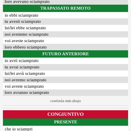
loro avevano sciamprato
TRAPASSATO REMOTO
io ebbi sciamprato
tu avesti sciamprato
lui/lei ebbe sciamprato
noi avemmo sciamprato
voi aveste sciamprato
loro ebbero sciamprato
FUTURO ANTERIORE
io avrò sciamprato
tu avrai sciamprato
lui/lei avrà sciamprato
noi avremo sciamprato
voi avrete sciamprato
loro avranno sciamprato
continúa más abajo
CONGIUNTIVO
PRESENTE
che io sciampri