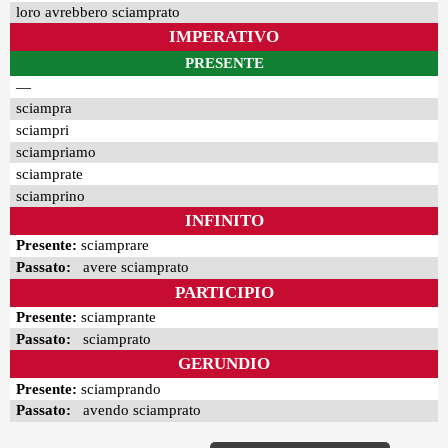
loro avrebbero sciamprato
IMPERATIVO
PRESENTE
—
sciampra
sciampri
sciampriamo
sciamprate
sciamprino
INFINITO
Presente:
sciamprare
Passato:
avere sciamprato
PARTICIPIO
Presente:
sciamprante
Passato:
sciamprato
GERUNDIO
Presente:
sciamprando
Passato:
avendo sciamprato