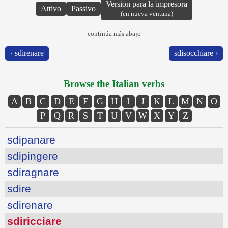
Version para la impresora
Attivo
Passivo
(en nueva ventana)
continúa más abajo
‹ sdirenare
sdisocchiare ›
Browse the Italian verbs
A
B
C
D
E
F
G
H
I
J
K
L
M
N
O
P
Q
R
S
T
U
V
W
X
Y
Z
sdipanare
sdipingere
sdiragnare
sdire
sdirenare
sdiricciare