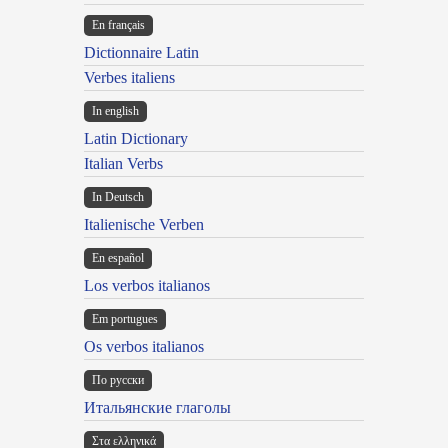
En français
Dictionnaire Latin
Verbes italiens
In english
Latin Dictionary
Italian Verbs
In Deutsch
Italienische Verben
En español
Los verbos italianos
Em portugues
Os verbos italianos
По русски
Итальянские глаголы
Στα ελληνικά