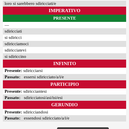
loro si sarebbero sdiricciati/e
IMPERATIVO
PRESENTE
—
sdiricciati
si sdiricci
sdiricciamoci
sdiricciatevi
si sdiriccino
INFINITO
Presente:
sdiricciarsi
Passato:
essersi sdiricciato/a/i/e
PARTICIPIO
Presente:
sdiricciantesi
Passato:
sdiricciatosi/asi/isi/esi
GERUNDIO
Presente:
sdiricciandosi
Passato:
essendosi sdiricciato/a/i/e