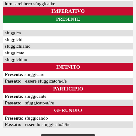
loro sarebbero sfuggicati/e
IMPERATIVO
PRESENTE
—
sfuggica
sfuggichi
sfuggichiamo
sfuggicate
sfuggichino
INFINITO
Presente:
sfuggicare
Passato:
essere sfuggicato/a/i/e
PARTICIPIO
Presente:
sfuggicante
Passato:
sfuggicato/a/i/e
GERUNDIO
Presente:
sfuggicando
Passato:
essendo sfuggicato/a/i/e