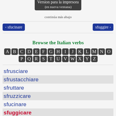
Version para la impresora
(en nueva ventana)
continúa más abajo
‹ sfucinare
sfuggire ›
Browse the Italian verbs
A
B
C
D
E
F
G
H
I
J
K
L
M
N
O
P
Q
R
S
T
U
V
W
X
Y
Z
sfrusciare
sfrustacchiare
sfruttare
sfruzzicare
sfucinare
sfuggicare