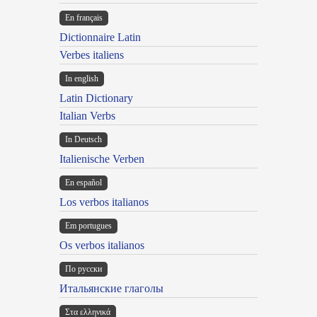
En français
Dictionnaire Latin
Verbes italiens
In english
Latin Dictionary
Italian Verbs
In Deutsch
Italienische Verben
En español
Los verbos italianos
Em portugues
Os verbos italianos
По русски
Итальянские глаголы
Στα ελληνικά