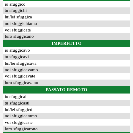
io sfuggico
tu sfuggichi
lui/lei sfuggica
noi sfuggichiamo
voi sfuggicate
loro sfuggicano
IMPERFETTO
io sfuggicavo
tu sfuggicavi
lui/lei sfuggicava
noi sfuggicavamo
voi sfuggicavate
loro sfuggicavano
PASSATO REMOTO
io sfuggicai
tu sfuggicasti
lui/lei sfuggicò
noi sfuggicammo
voi sfuggicaste
loro sfuggicarono