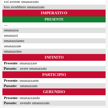
voi avreste smanazzato
loro avrebbero smanazzato
IMPERATIVO
PRESENTE
—
smanazza
smanazzi
smanazziamo
smanazzate
smanazzino
INFINITO
Presente:
smanazzare
Passato:
avere smanazzato
PARTICIPIO
Presente:
smanazzante
Passato:
smanazzato
GERUNDIO
Presente:
smanazzando
Passato:
avendo smanazzato