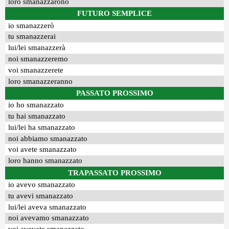
loro smanazzarono
FUTURO SEMPLICE
io smanazzerò
tu smanazzerai
lui/lei smanazzerà
noi smanazzeremo
voi smanazzerete
loro smanazzeranno
PASSATO PROSSIMO
io ho smanazzato
tu hai smanazzato
lui/lei ha smanazzato
noi abbiamo smanazzato
voi avete smanazzato
loro hanno smanazzato
TRAPASSATO PROSSIMO
io avevo smanazzato
tu avevi smanazzato
lui/lei aveva smanazzato
noi avevamo smanazzato