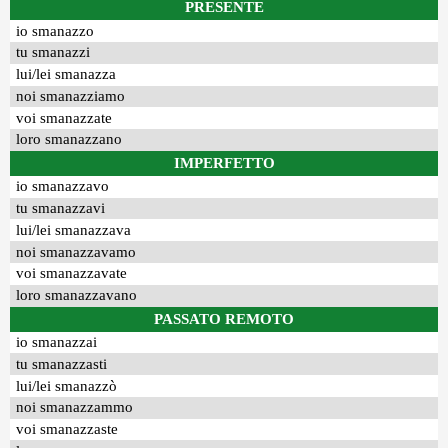
PRESENTE
io smanazzo
tu smanazzi
lui/lei smanazza
noi smanazziamo
voi smanazzate
loro smanazzano
IMPERFETTO
io smanazzavo
tu smanazzavi
lui/lei smanazzava
noi smanazzavamo
voi smanazzavate
loro smanazzavano
PASSATO REMOTO
io smanazzai
tu smanazzasti
lui/lei smanazzò
noi smanazzammo
voi smanazzaste