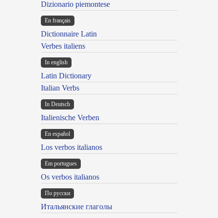
Dizionario piemontese
En français
Dictionnaire Latin
Verbes italiens
In english
Latin Dictionary
Italian Verbs
In Deutsch
Italienische Verben
En español
Los verbos italianos
Em portugues
Os verbos italianos
По русски
Итальянские глаголы