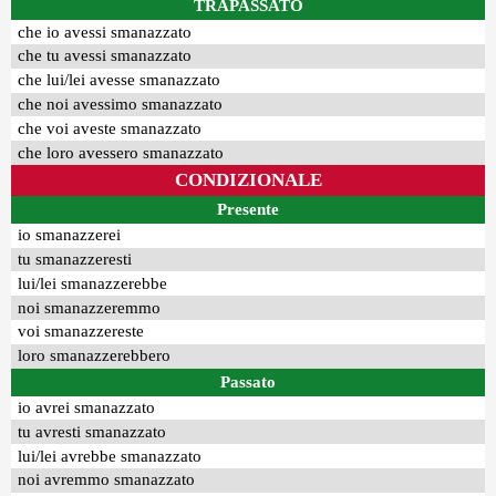
TRAPASSATO
che io avessi smanazzato
che tu avessi smanazzato
che lui/lei avesse smanazzato
che noi avessimo smanazzato
che voi aveste smanazzato
che loro avessero smanazzato
CONDIZIONALE
Presente
io smanazzerei
tu smanazzeresti
lui/lei smanazzerebbe
noi smanazzeremmo
voi smanazzereste
loro smanazzerebbero
Passato
io avrei smanazzato
tu avresti smanazzato
lui/lei avrebbe smanazzato
noi avremmo smanazzato