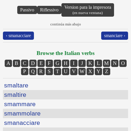
Version para la impresora
Passivo
Riflessivo
(en nueva ventana)
continúa más abajo
‹ smanacciare
smanciare ›
Browse the Italian verbs
A
B
C
D
E
F
G
H
I
J
K
L
M
N
O
P
Q
R
S
T
U
V
W
X
Y
Z
smaltare
smaltire
smammare
smammolare
smanacciare