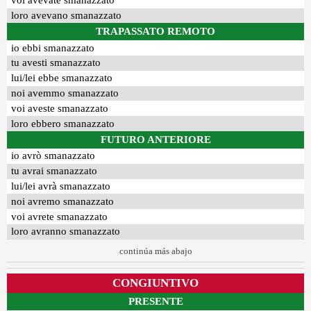
voi avevate smanazzato
loro avevano smanazzato
TRAPASSATO REMOTO
io ebbi smanazzato
tu avesti smanazzato
lui/lei ebbe smanazzato
noi avemmo smanazzato
voi aveste smanazzato
loro ebbero smanazzato
FUTURO ANTERIORE
io avrò smanazzato
tu avrai smanazzato
lui/lei avrà smanazzato
noi avremo smanazzato
voi avrete smanazzato
loro avranno smanazzato
continúa más abajo
CONGIUNTIVO
PRESENTE