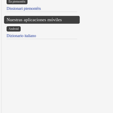
Ën piemontèis
Dissionari piemontèis
Nuestras aplicaciones móviles
Android
Dizionario italiano