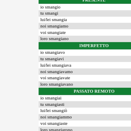
PRESENTE
io smangio
tu smangi
lui/lei smangia
noi smangiamo
voi smangiate
loro smangiano
IMPERFETTO
io smangiavo
tu smangiavi
lui/lei smangiava
noi smangiavamo
voi smangiavate
loro smangiavano
PASSATO REMOTO
io smangiai
tu smangiasti
lui/lei smangiò
noi smangiammo
voi smangiaste
loro smangiarono