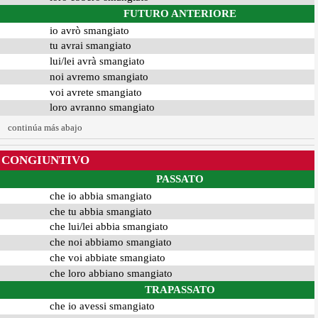
FUTURO ANTERIORE
io avrò smangiato
tu avrai smangiato
lui/lei avrà smangiato
noi avremo smangiato
voi avrete smangiato
loro avranno smangiato
continúa más abajo
CONGIUNTIVO
PASSATO
che io abbia smangiato
che tu abbia smangiato
che lui/lei abbia smangiato
che noi abbiamo smangiato
che voi abbiate smangiato
che loro abbiano smangiato
TRAPASSATO
che io avessi smangiato