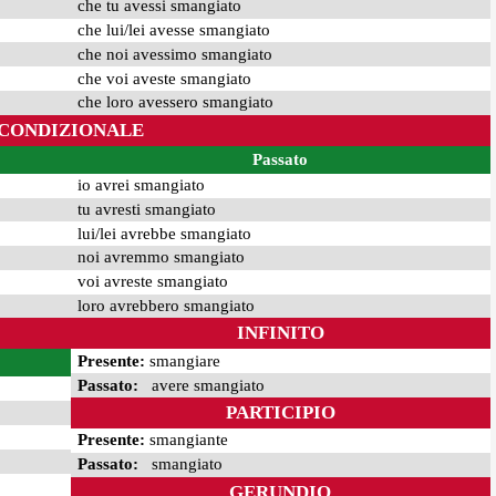
che tu avessi smangiato
che lui/lei avesse smangiato
che noi avessimo smangiato
che voi aveste smangiato
che loro avessero smangiato
CONDIZIONALE
Passato
io avrei smangiato
tu avresti smangiato
lui/lei avrebbe smangiato
noi avremmo smangiato
voi avreste smangiato
loro avrebbero smangiato
INFINITO
Presente:
smangiare
Passato:
avere smangiato
PARTICIPIO
Presente:
smangiante
Passato:
smangiato
GERUNDIO