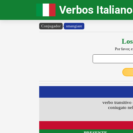
Verbos Italian
Conjugador
›
smangiare
Los
Por favor, 
verbo transitivo 
coniugato nel