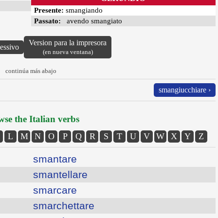
Presente:
smangiando
Passato:
avendo smangiato
Version para la impresora
lessivo
(en nueva ventana)
continúa más abajo
smangiucchiare ›
se the Italian verbs
L
M
N
O
P
Q
R
S
T
U
V
W
X
Y
Z
smantare
smantellare
smarcare
smarchettare