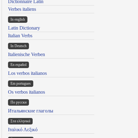
Dictionnaire Latin
Verbes italiens
In english
Latin Dictionary
Italian Verbs
In Deutsch
Italienische Verben
En español
Los verbos italianos
Em portugues
Os verbos italianos
По русски
Итальянские глаголы
Στα ελληνικά
Ιταλικό Λεξικό