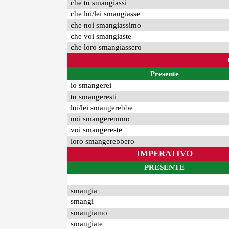
che tu smangiassi
che lui/lei smangiasse
che noi smangiassimo
che voi smangiaste
che loro smangiassero
Presente
io smangerei
tu smangeresti
lui/lei smangerebbe
noi smangeremmo
voi smangereste
loro smangerebbero
IMPERATIVO
PRESENTE
—
smangia
smangi
smangiamo
smangiate