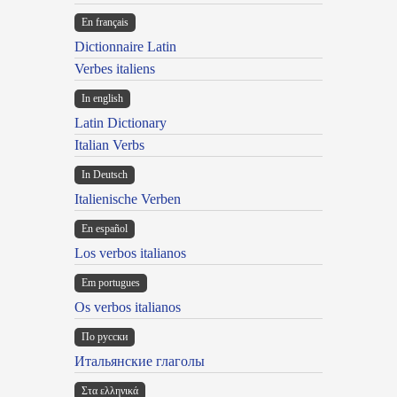
En français
Dictionnaire Latin
Verbes italiens
In english
Latin Dictionary
Italian Verbs
In Deutsch
Italienische Verben
En español
Los verbos italianos
Em portugues
Os verbos italianos
По русски
Итальянские глаголы
Στα ελληνικά