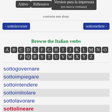
Version para la impresora
Attivo
Riflessivo
(en nueva ventana)
continúa más abajo
‹ sottolavorare
sottomettere ›
Browse the Italian verbs
A
B
C
D
E
F
G
H
I
J
K
L
M
N
O
P
Q
R
S
T
U
V
W
X
Y
Z
sottogovernare
sottoimpiegare
sottointendere
sottointitolare
sottolavorare
sottolineare