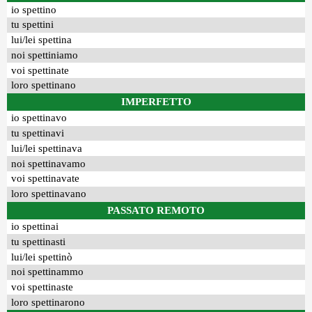
io spettino
tu spettini
lui/lei spettina
noi spettiniamo
voi spettinate
loro spettinano
IMPERFETTO
io spettinavo
tu spettinavi
lui/lei spettinava
noi spettinavamo
voi spettinavate
loro spettinavano
PASSATO REMOTO
io spettinai
tu spettinasti
lui/lei spettinò
noi spettinammo
voi spettinaste
loro spettinarono