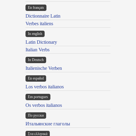
En français
Dictionnaire Latin
Verbes italiens
In english
Latin Dictionary
Italian Verbs
In Deutsch
Italienische Verben
En español
Los verbos italianos
Em portugues
Os verbos italianos
По русски
Итальянские глаголы
Στα ελληνικά