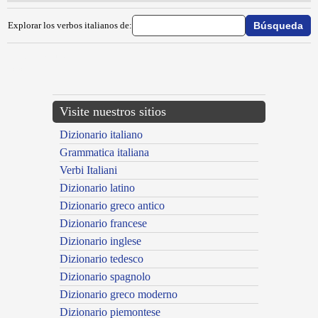
Explorar los verbos italianos de:
{{ID:SPETTINARE100}}
---CACHE---
Visite nuestros sitios
Dizionario italiano
Grammatica italiana
Verbi Italiani
Dizionario latino
Dizionario greco antico
Dizionario francese
Dizionario inglese
Dizionario tedesco
Dizionario spagnolo
Dizionario greco moderno
Dizionario piemontese