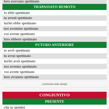
loro avevano spettinato
TRAPASSATO REMOTO
io ebbi spettinato
tu avesti spettinato
lui/lei ebbe spettinato
noi avemmo spettinato
voi aveste spettinato
loro ebbero spettinato
FUTURO ANTERIORE
io avrò spettinato
tu avrai spettinato
lui/lei avrà spettinato
noi avremo spettinato
voi avrete spettinato
loro avranno spettinato
continúa más abajo
CONGIUNTIVO
PRESENTE
che io spettini