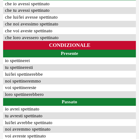
che io avessi spettinato
che tu avessi spettinato
che lui/lei avesse spettinato
che noi avessimo spettinato
che voi aveste spettinato
che loro avessero spettinato
CONDIZIONALE
Presente
io spettinerei
tu spettineresti
lui/lei spettinerebbe
noi spettineremmo
voi spettinereste
loro spettinerebbero
Passato
io avrei spettinato
tu avresti spettinato
lui/lei avrebbe spettinato
noi avremmo spettinato
voi avreste spettinato