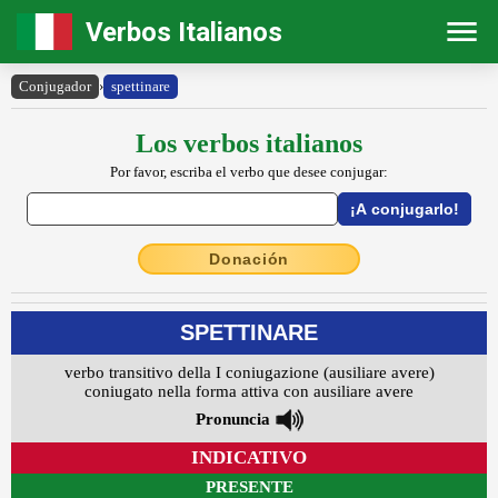
Verbos Italianos
Conjugador
›
spettinare
Los verbos italianos
Por favor, escriba el verbo que desee conjugar:
Donación
SPETTINARE
verbo transitivo della I coniugazione (ausiliare avere)
coniugato nella forma attiva con ausiliare avere
Pronuncia
INDICATIVO
PRESENTE