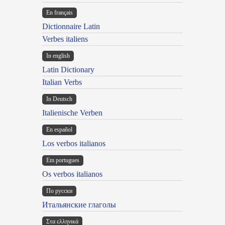
En français
Dictionnaire Latin
Verbes italiens
In english
Latin Dictionary
Italian Verbs
In Deutsch
Italienische Verben
En español
Los verbos italianos
Em portugues
Os verbos italianos
По русски
Итальянские глаголы
Στα ελληνικά