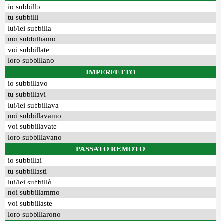
io subbillo
tu subbilli
lui/lei subbilla
noi subbilliamo
voi subbillate
loro subbillano
IMPERFETTO
io subbillavo
tu subbillavi
lui/lei subbillava
noi subbillavamo
voi subbillavate
loro subbillavano
PASSATO REMOTO
io subbillai
tu subbillasti
lui/lei subbillò
noi subbillammo
voi subbillaste
loro subbillarono