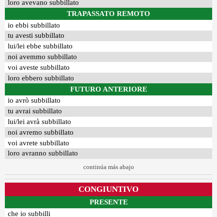
loro avevano subbillato
TRAPASSATO REMOTO
io ebbi subbillato
tu avesti subbillato
lui/lei ebbe subbillato
noi avemmo subbillato
voi aveste subbillato
loro ebbero subbillato
FUTURO ANTERIORE
io avrò subbillato
tu avrai subbillato
lui/lei avrà subbillato
noi avremo subbillato
voi avrete subbillato
loro avranno subbillato
continúa más abajo
CONGIUNTIVO
PRESENTE
che io subbilli