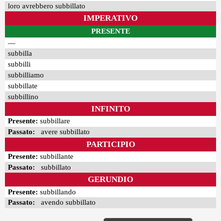
loro avrebbero subbillato
IMPERATIVO
PRESENTE
—
subbilla
subbilli
subbilliamo
subbillate
subbillino
INFINITO
Presente:
subbillare
Passato:
avere subbillato
PARTICIPIO
Presente:
subbillante
Passato:
subbillato
GERUNDIO
Presente:
subbillando
Passato:
avendo subbillato