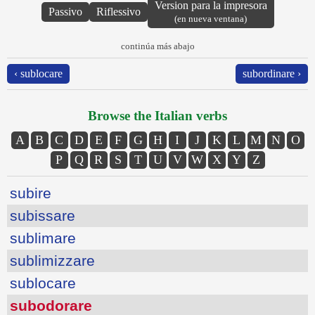
Version para la impresora
Passivo
Riflessivo
(en nueva ventana)
continúa más abajo
‹ sublocare
subordinare ›
Browse the Italian verbs
A
B
C
D
E
F
G
H
I
J
K
L
M
N
O
P
Q
R
S
T
U
V
W
X
Y
Z
subire
subissare
sublimare
sublimizzare
sublocare
subodorare