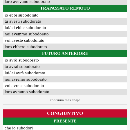
loro avevano subodorato
TRAPASSATO REMOTO
io ebbi subodorato
tu avesti subodorato
lui/lei ebbe subodorato
noi avemmo subodorato
voi aveste subodorato
loro ebbero subodorato
FUTURO ANTERIORE
io avrò subodorato
tu avrai subodorato
lui/lei avrà subodorato
noi avremo subodorato
voi avrete subodorato
loro avranno subodorato
continúa más abajo
CONGIUNTIVO
PRESENTE
che io subodori