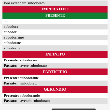
loro avrebbero subodorato
IMPERATIVO
PRESENTE
—
subodora
subodori
subodoriamo
subodorate
subodorino
INFINITO
Presente:
subodorare
Passato:
avere subodorato
PARTICIPIO
Presente:
subodorante
Passato:
subodorato
GERUNDIO
Presente:
subodorando
Passato:
avendo subodorato