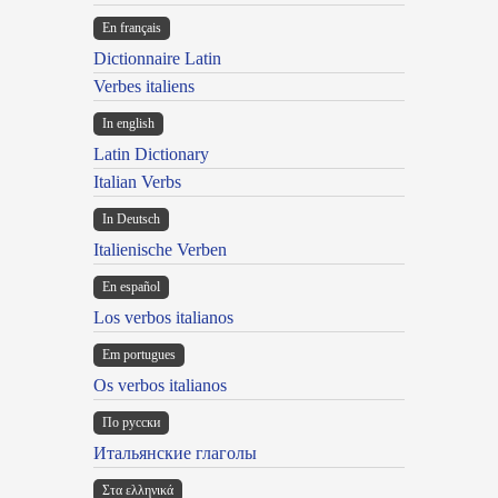
En français
Dictionnaire Latin
Verbes italiens
In english
Latin Dictionary
Italian Verbs
In Deutsch
Italienische Verben
En español
Los verbos italianos
Em portugues
Os verbos italianos
По русски
Итальянские глаголы
Στα ελληνικά