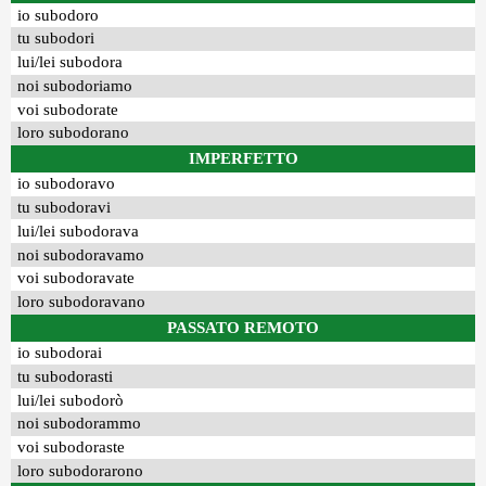
io subodoro
tu subodori
lui/lei subodora
noi subodoriamo
voi subodorate
loro subodorano
IMPERFETTO
io subodoravo
tu subodoravi
lui/lei subodorava
noi subodoravamo
voi subodoravate
loro subodoravano
PASSATO REMOTO
io subodorai
tu subodorasti
lui/lei subodorò
noi subodorammo
voi subodoraste
loro subodorarono