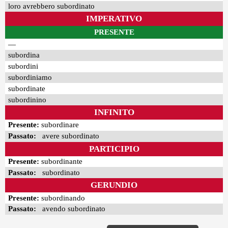
loro avrebbero subordinato
IMPERATIVO
PRESENTE
—
subordina
subordini
subordiniamo
subordinate
subordinino
INFINITO
Presente:
subordinare
Passato:
avere subordinato
PARTICIPIO
Presente:
subordinante
Passato:
subordinato
GERUNDIO
Presente:
subordinando
Passato:
avendo subordinato