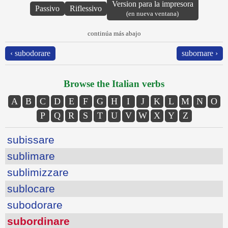
Version para la impresora
Passivo
Riflessivo
(en nueva ventana)
continúa más abajo
‹ subodorare
subornare ›
Browse the Italian verbs
A
B
C
D
E
F
G
H
I
J
K
L
M
N
O
P
Q
R
S
T
U
V
W
X
Y
Z
subissare
sublimare
sublimizzare
sublocare
subodorare
subordinare