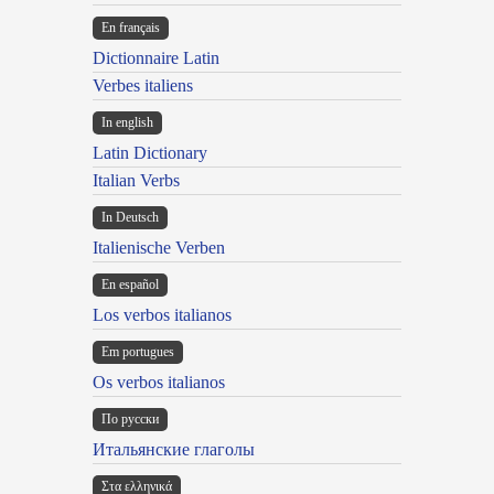
En français
Dictionnaire Latin
Verbes italiens
In english
Latin Dictionary
Italian Verbs
In Deutsch
Italienische Verben
En español
Los verbos italianos
Em portugues
Os verbos italianos
По русски
Итальянские глаголы
Στα ελληνικά