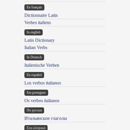
En français
Dictionnaire Latin
Verbes italiens
In english
Latin Dictionary
Italian Verbs
In Deutsch
Italienische Verben
En español
Los verbos italianos
Em portugues
Os verbos italianos
По русски
Итальянские глаголы
Στα ελληνικά