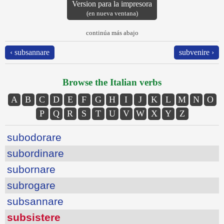
Version para la impresora
(en nueva ventana)
continúa más abajo
‹ subsannare
subvenire ›
Browse the Italian verbs
A
B
C
D
E
F
G
H
I
J
K
L
M
N
O
P
Q
R
S
T
U
V
W
X
Y
Z
subodorare
subordinare
subornare
subrogare
subsannare
subsistere