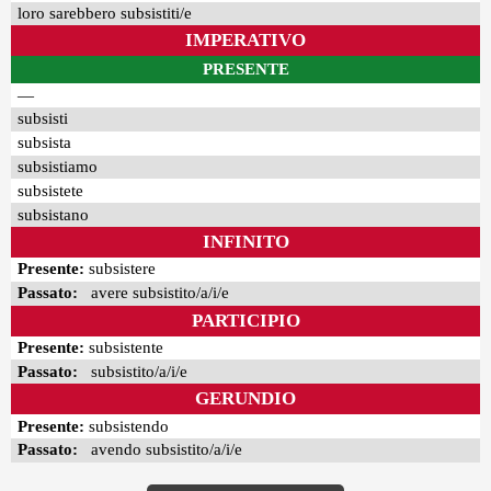
loro sarebbero subsistiti/e
IMPERATIVO
PRESENTE
—
subsisti
subsista
subsistiamo
subsistete
subsistano
INFINITO
Presente:
subsistere
Passato:
avere subsistito/a/i/e
PARTICIPIO
Presente:
subsistente
Passato:
subsistito/a/i/e
GERUNDIO
Presente:
subsistendo
Passato:
avendo subsistito/a/i/e