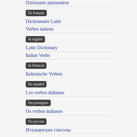
Dizionario piemontese
En français
Dictionnaire Latin
Verbes italiens
In english
Latin Dictionary
Italian Verbs
In Deutsch
Italienische Verben
En español
Los verbos italianos
Em portugues
Os verbos italianos
По русски
Итальянские глаголы