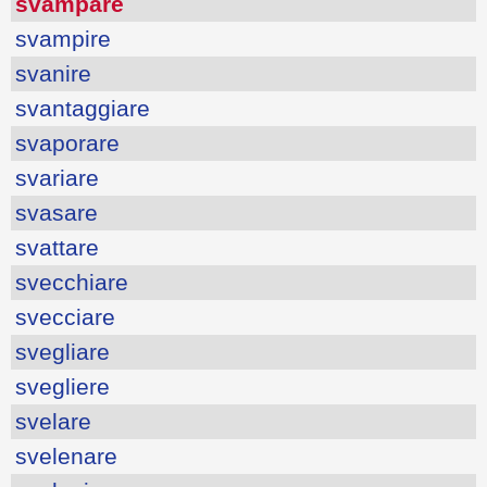
svampare
svampire
svanire
svantaggiare
svaporare
svariare
svasare
svattare
svecchiare
svecciare
svegliare
svegliere
svelare
svelenare