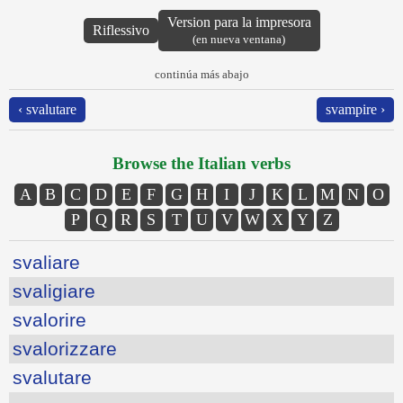
Version para la impresora
Riflessivo
(en nueva ventana)
continúa más abajo
‹ svalutare
svampire ›
Browse the Italian verbs
A
B
C
D
E
F
G
H
I
J
K
L
M
N
O
P
Q
R
S
T
U
V
W
X
Y
Z
svaliare
svaligiare
svalorire
svalorizzare
svalutare