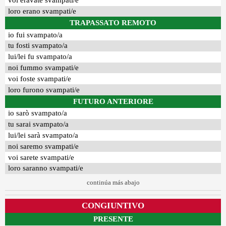
voi eravate svampati/e
loro erano svampati/e
TRAPASSATO REMOTO
io fui svampato/a
tu fosti svampato/a
lui/lei fu svampato/a
noi fummo svampati/e
voi foste svampati/e
loro furono svampati/e
FUTURO ANTERIORE
io sarò svampato/a
tu sarai svampato/a
lui/lei sarà svampato/a
noi saremo svampati/e
voi sarete svampati/e
loro saranno svampati/e
continúa más abajo
CONGIUNTIVO
PRESENTE