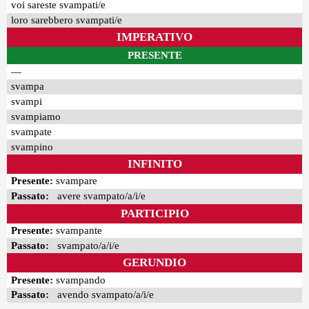
voi sareste svampati/e
loro sarebbero svampati/e
IMPERATIVO
PRESENTE
—
svampa
svampi
svampiamo
svampate
svampino
INFINITO
Presente:
svampare
Passato:
avere svampato/a/i/e
PARTICIPIO
Presente:
svampante
Passato:
svampato/a/i/e
GERUNDIO
Presente:
svampando
Passato:
avendo svampato/a/i/e