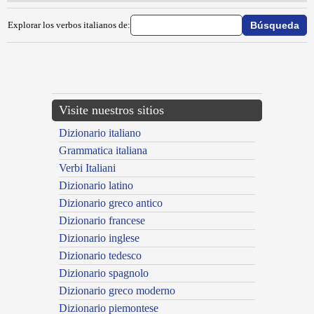
Explorar los verbos italianos de:
{{ID:ZINZINARE100}}
---CACHE---
Visite nuestros sitios
Dizionario italiano
Grammatica italiana
Verbi Italiani
Dizionario latino
Dizionario greco antico
Dizionario francese
Dizionario inglese
Dizionario tedesco
Dizionario spagnolo
Dizionario greco moderno
Dizionario piemontese