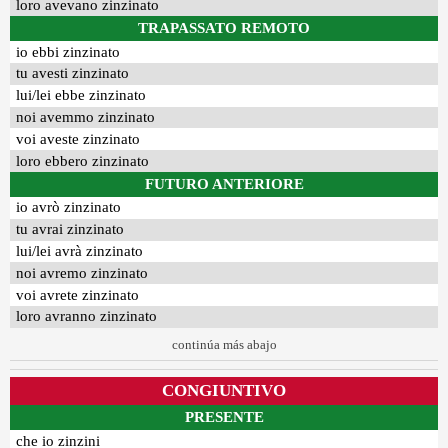
loro avevano zinzinato
TRAPASSATO REMOTO
io ebbi zinzinato
tu avesti zinzinato
lui/lei ebbe zinzinato
noi avemmo zinzinato
voi aveste zinzinato
loro ebbero zinzinato
FUTURO ANTERIORE
io avrò zinzinato
tu avrai zinzinato
lui/lei avrà zinzinato
noi avremo zinzinato
voi avrete zinzinato
loro avranno zinzinato
continúa más abajo
CONGIUNTIVO
PRESENTE
che io zinzini