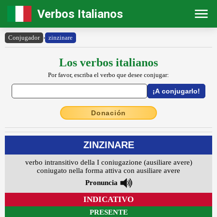
Verbos Italianos
Conjugador
›
zinzinare
Los verbos italianos
Por favor, escriba el verbo que desee conjugar:
Donación
ZINZINARE
verbo intransitivo della I coniugazione (ausiliare avere)
coniugato nella forma attiva con ausiliare avere
Pronuncia
INDICATIVO
PRESENTE