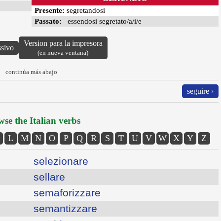
Presente:
segretandosi
Passato:
essendosi segretato/a/i/e
Version para la impresora
ssivo
(en nueva ventana)
continúa más abajo
seguire ›
se the Italian verbs
L
M
N
O
P
Q
R
S
T
U
V
W
X
Y
Z
selezionare
sellare
semaforizzare
semantizzare