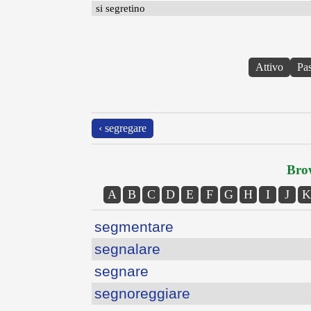
si segretino
Attivo
Pa
‹ segregare
Brow
A
B
C
D
E
F
G
H
I
J
K
segmentare
segnalare
segnare
segnoreggiare