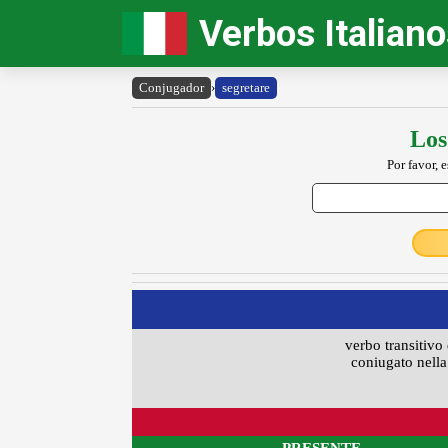
Verbos Italian
Conjugador
›
segretare
Los
Por favor, 
verbo transitivo 
coniugato nella 