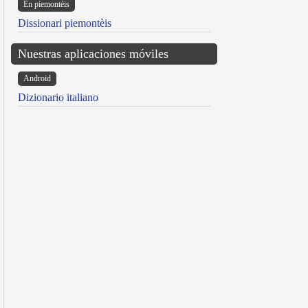
Ën piemontèis
Dissionari piemontèis
Nuestras aplicaciones móviles
Android
Dizionario italiano