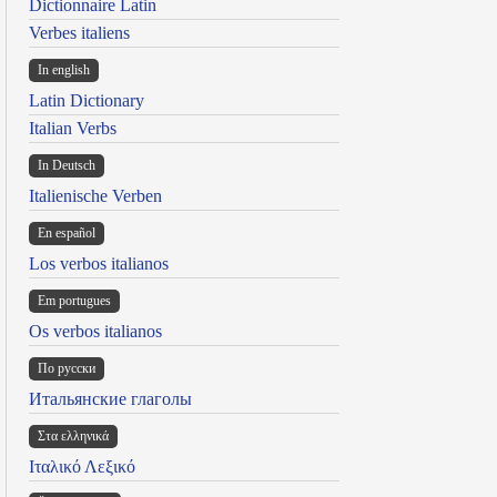
Dictionnaire Latin
Verbes italiens
In english
Latin Dictionary
Italian Verbs
In Deutsch
Italienische Verben
En español
Los verbos italianos
Em portugues
Os verbos italianos
По русски
Итальянские глаголы
Στα ελληνικά
Ιταλικό Λεξικό