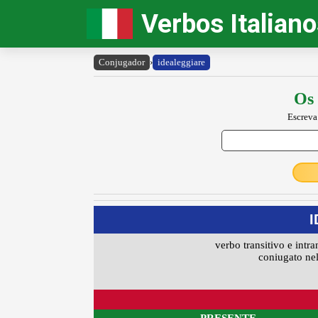
Verbos Italian
Conjugador
›
idealeggiare
Os 
Escreva
verbo transitivo e intra
coniugato nel