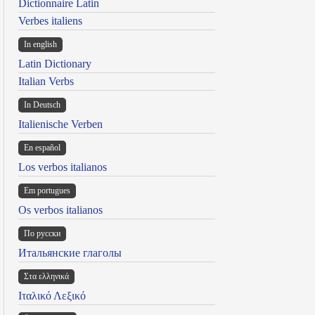
Dictionnaire Latin
Verbes italiens
In english
Latin Dictionary
Italian Verbs
In Deutsch
Italienische Verben
En español
Los verbos italianos
Em portugues
Os verbos italianos
По русски
Итальянские глаголы
Στα ελληνικά
Ιταλικό Λεξικό