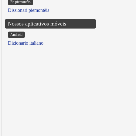
Ën piemontèis
Dissionari piemontèis
Nossos aplicativos móveis
Android
Dizionario italiano