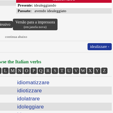
Presente:
idealeggiando
Passato:
avendo idealeggiato
Versão para a impressora
lessivo
(em janela nova)
continua abaixo
idealizzare ›
se the Italian verbs
L
M
N
O
P
Q
R
S
T
U
V
W
X
Y
Z
idiomatizzare
idiotizzare
idolatrare
idoleggiare