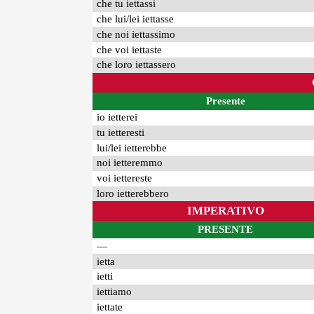
che tu iettassi
che lui/lei iettasse
che noi iettassimo
che voi iettaste
che loro iettassero
Presente
io ietterei
tu ietteresti
lui/lei ietterebbe
noi ietteremmo
voi iettereste
loro ietterebbero
IMPERATIVO
PRESENTE
—
ietta
ietti
iettiamo
iettate