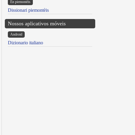
Ën piemontèis
Dissionari piemontèis
Nossos aplicativos móveis
Android
Dizionario italiano