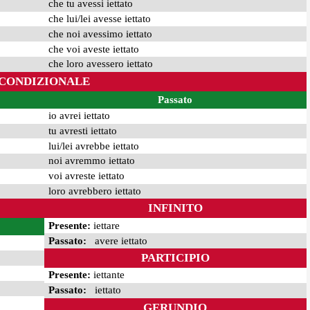
che tu avessi iettato
che lui/lei avesse iettato
che noi avessimo iettato
che voi aveste iettato
che loro avessero iettato
CONDIZIONALE
Passato
io avrei iettato
tu avresti iettato
lui/lei avrebbe iettato
noi avremmo iettato
voi avreste iettato
loro avrebbero iettato
INFINITO
Presente:
iettare
Passato:
avere iettato
PARTICIPIO
Presente:
iettante
Passato:
iettato
GERUNDIO