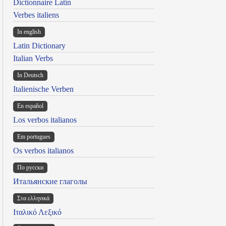
Dictionnaire Latin
Verbes italiens
In english
Latin Dictionary
Italian Verbs
In Deutsch
Italienische Verben
En español
Los verbos italianos
Em portugues
Os verbos italianos
По русски
Итальянские глаголы
Στα ελληνικά
Ιταλικό Λεξικό