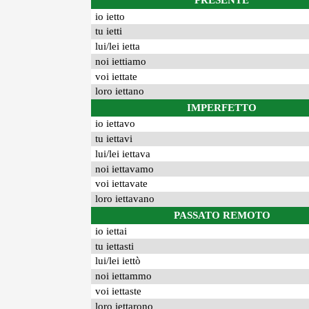
PRESENTE
io ietto
tu ietti
lui/lei ietta
noi iettiamo
voi iettate
loro iettano
IMPERFETTO
io iettavo
tu iettavi
lui/lei iettava
noi iettavamo
voi iettavate
loro iettavano
PASSATO REMOTO
io iettai
tu iettasti
lui/lei iettò
noi iettammo
voi iettaste
loro iettarono