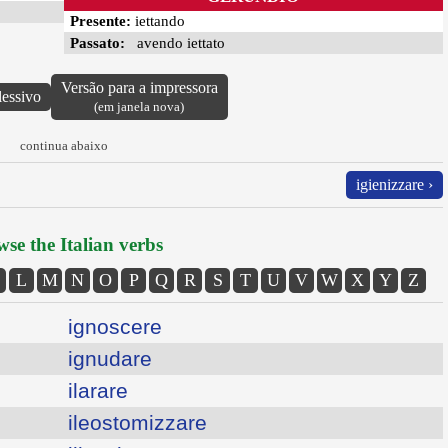
Presente:
iettando
Passato:
avendo iettato
Versão para a impressora
lessivo
(em janela nova)
continua abaixo
igienizzare ›
se the Italian verbs
L
M
N
O
P
Q
R
S
T
U
V
W
X
Y
Z
ignoscere
ignudare
ilarare
ileostomizzare