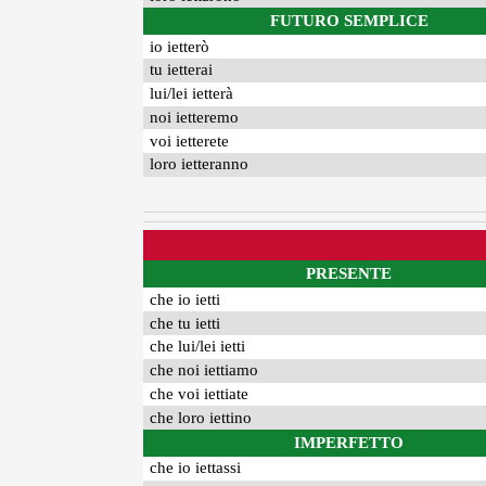
FUTURO SEMPLICE
io ietterò
tu ietterai
lui/lei ietterà
noi ietteremo
voi ietterete
loro ietteranno
PRESENTE
che io ietti
che tu ietti
che lui/lei ietti
che noi iettiamo
che voi iettiate
che loro iettino
IMPERFETTO
che io iettassi