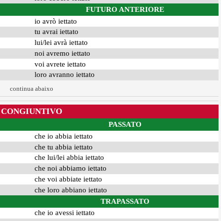
FUTURO ANTERIORE
io avrò iettato
tu avrai iettato
lui/lei avrà iettato
noi avremo iettato
voi avrete iettato
loro avranno iettato
continua abaixo
CONGIUNTIVO
PASSATO
che io abbia iettato
che tu abbia iettato
che lui/lei abbia iettato
che noi abbiamo iettato
che voi abbiate iettato
che loro abbiano iettato
TRAPASSATO
che io avessi iettato