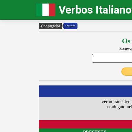
Verbos Italian
Conjugador
›
iettare
Os 
Escreva
verbo transitivo 
coniugato nel