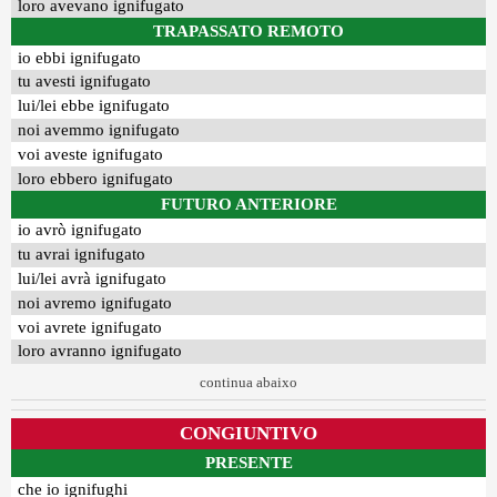
loro avevano ignifugato
TRAPASSATO REMOTO
io ebbi ignifugato
tu avesti ignifugato
lui/lei ebbe ignifugato
noi avemmo ignifugato
voi aveste ignifugato
loro ebbero ignifugato
FUTURO ANTERIORE
io avrò ignifugato
tu avrai ignifugato
lui/lei avrà ignifugato
noi avremo ignifugato
voi avrete ignifugato
loro avranno ignifugato
continua abaixo
CONGIUNTIVO
PRESENTE
che io ignifughi