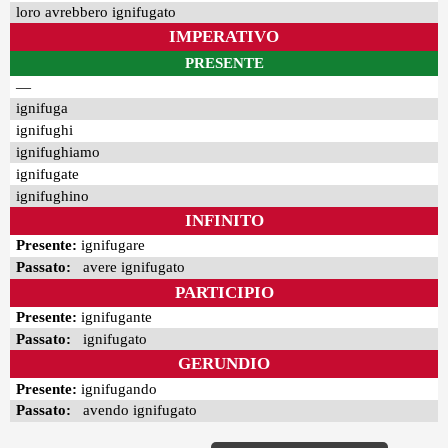
loro avrebbero ignifugato
IMPERATIVO
PRESENTE
—
ignifuga
ignifughi
ignifughiamo
ignifugate
ignifughino
INFINITO
Presente:
ignifugare
Passato:
avere ignifugato
PARTICIPIO
Presente:
ignifugante
Passato:
ignifugato
GERUNDIO
Presente:
ignifugando
Passato:
avendo ignifugato