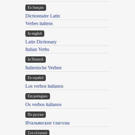
En français
Dictionnaire Latin
Verbes italiens
In english
Latin Dictionary
Italian Verbs
In Deutsch
Italienische Verben
En español
Los verbos italianos
Em portugues
Os verbos italianos
По русски
Итальянские глаголы
Στα ελληνικά