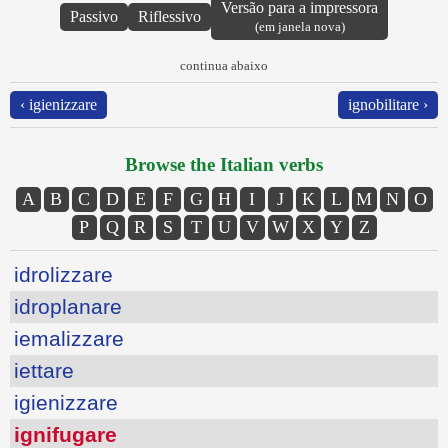
Versão para a impressora
Passivo
Riflessivo
(em janela nova)
continua abaixo
‹ igienizzare
ignobilitare ›
Browse the Italian verbs
A
B
C
D
E
F
G
H
I
J
K
L
M
N
O
P
Q
R
S
T
U
V
W
X
Y
Z
idrolizzare
idroplanare
iemalizzare
iettare
igienizzare
ignifugare