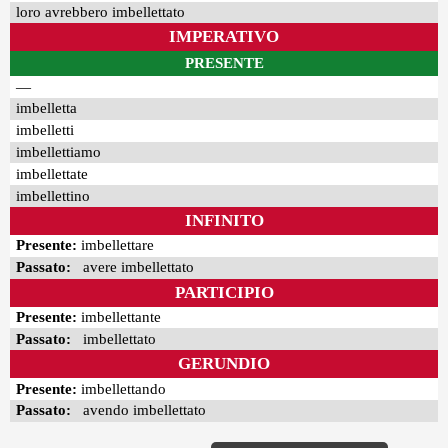
loro avrebbero imbellettato
IMPERATIVO
PRESENTE
—
imbelletta
imbelletti
imbellettiamo
imbellettate
imbellettino
INFINITO
Presente:
imbellettare
Passato:
avere imbellettato
PARTICIPIO
Presente:
imbellettante
Passato:
imbellettato
GERUNDIO
Presente:
imbellettando
Passato:
avendo imbellettato