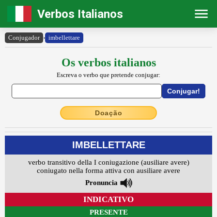
Verbos Italianos
Conjugador
›
imbellettare
Os verbos italianos
Escreva o verbo que pretende conjugar:
Doação
IMBELLETTARE
verbo transitivo della I coniugazione (ausiliare avere)
coniugato nella forma attiva con ausiliare avere
Pronuncia
INDICATIVO
PRESENTE