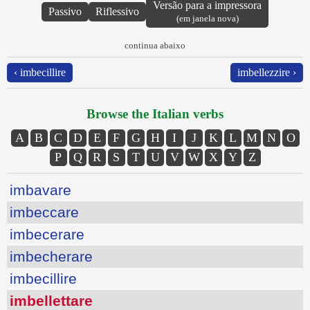
Versão para a impressora
Passivo
Riflessivo
(em janela nova)
continua abaixo
‹ imbecillire
imbellezzire ›
Browse the Italian verbs
A
B
C
D
E
F
G
H
I
J
K
L
M
N
O
P
Q
R
S
T
U
V
W
X
Y
Z
imbavare
imbeccare
imbecerare
imbecherare
imbecillire
imbellettare