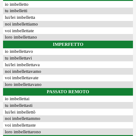
io imbelletto
tu imbelletti
lui/lei imbelletta
noi imbellettiamo
voi imbellettate
loro imbellettano
IMPERFETTO
io imbellettavo
tu imbellettavi
lui/lei imbellettava
noi imbellettavamo
voi imbellettavate
loro imbellettavano
PASSATO REMOTO
io imbellettai
tu imbellettasti
lui/lei imbellettò
noi imbellettammo
voi imbellettaste
loro imbellettarono