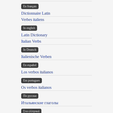
En français
Dictionnaire Latin
Verbes italiens
In english
Latin Dictionary
Italian Verbs
In Deutsch
Italienische Verben
En español
Los verbos italianos
Em portugues
Os verbos italianos
По русски
Итальянские глаголы
Στα ελληνικά