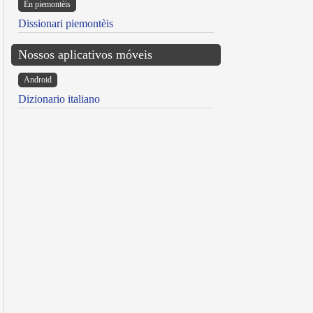
Ën piemontèis
Dissionari piemontèis
Nossos aplicativos móveis
Android
Dizionario italiano