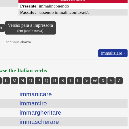
Presente:
immalinconendo
Passato:
essendo immalinconito/a/i/e
Versão para a impressora
vo
(em janela nova)
continua abaixo
immaliziare ›
se the Italian verbs
L
M
N
O
P
Q
R
S
T
U
V
W
X
Y
Z
immanicare
immarcire
immargheritare
immascherare