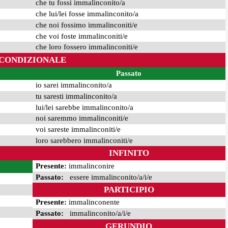
che tu fossi immalinconito/a
che lui/lei fosse immalinconito/a
che noi fossimo immalinconiti/e
che voi foste immalinconiti/e
che loro fossero immalinconiti/e
CONDIZIONALE
Passato
io sarei immalinconito/a
tu saresti immalinconito/a
lui/lei sarebbe immalinconito/a
noi saremmo immalinconiti/e
voi sareste immalinconiti/e
loro sarebbero immalinconiti/e
INFINITO
Presente:
immalinconire
Passato:
essere immalinconito/a/i/e
PARTICIPIO
Presente:
immalinconente
Passato:
immalinconito/a/i/e
GERUNDIO