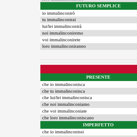
FUTURO SEMPLICE
io immalinconirò
tu immalinconirai
lui/lei immalinconirà
noi immalinconiremo
voi immalinconirete
loro immalinconiranno
PRESENTE
che io immalinconisca
che tu immalinconisca
che lui/lei immalinconisca
che noi immalinconiamo
che voi immalinconiate
che loro immalinconiscano
IMPERFETTO
che io immalinconissi