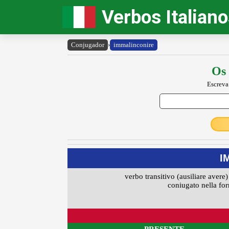
Verbos Italian
Conjugador
›
immalinconire
Os 
Escreva
I
verbo transitivo (ausiliare avere)
coniugato nella for