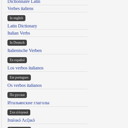
Dictionnaire Latin
Verbes italiens
In english
Latin Dictionary
Italian Verbs
In Deutsch
Italienische Verben
En español
Los verbos italianos
Em portugues
Os verbos italianos
По русски
Итальянские глаголы
Στα ελληνικά
Ιταλικό Λεξικό