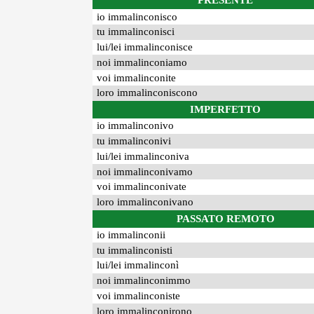
PRESENTE
io immalinconisco
tu immalinconisci
lui/lei immalinconisce
noi immalinconiamo
voi immalinconite
loro immalinconiscono
IMPERFETTO
io immalinconivo
tu immalinconivi
lui/lei immalinconiva
noi immalinconivamo
voi immalinconivate
loro immalinconivano
PASSATO REMOTO
io immalinconii
tu immalinconisti
lui/lei immalinconì
noi immalinconimmo
voi immalinconiste
loro immalinconirono