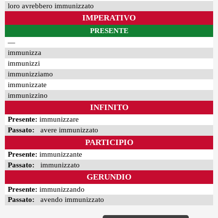
loro avrebbero immunizzato
IMPERATIVO
PRESENTE
—
immunizza
immunizzi
immunizziamo
immunizzate
immunizzino
INFINITO
Presente:
immunizzare
Passato:
avere immunizzato
PARTICIPIO
Presente:
immunizzante
Passato:
immunizzato
GERUNDIO
Presente:
immunizzando
Passato:
avendo immunizzato