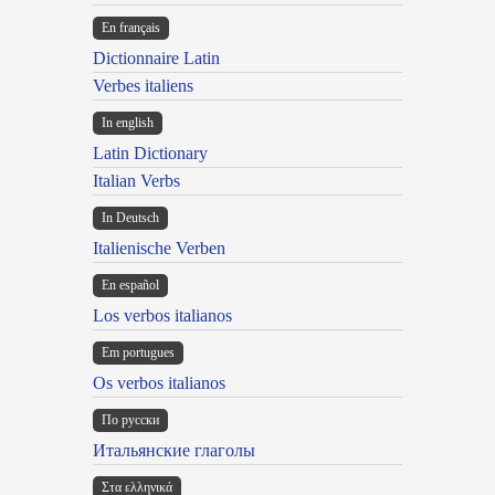
En français
Dictionnaire Latin
Verbes italiens
In english
Latin Dictionary
Italian Verbs
In Deutsch
Italienische Verben
En español
Los verbos italianos
Em portugues
Os verbos italianos
По русски
Итальянские глаголы
Στα ελληνικά