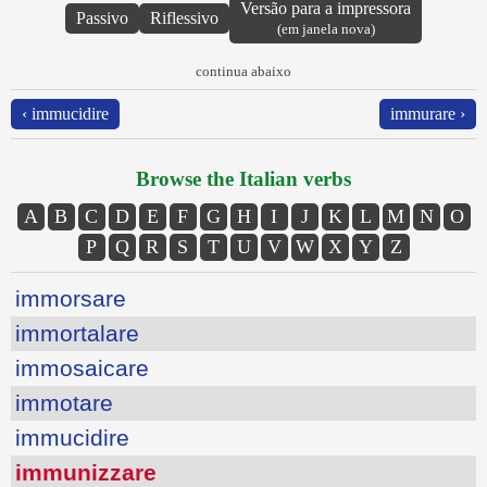
Versão para a impressora
Passivo
Riflessivo
(em janela nova)
continua abaixo
‹ immucidire
immurare ›
Browse the Italian verbs
A
B
C
D
E
F
G
H
I
J
K
L
M
N
O
P
Q
R
S
T
U
V
W
X
Y
Z
immorsare
immortalare
immosaicare
immotare
immucidire
immunizzare