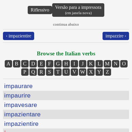
Versão para a impressora
Riflessivo
(em janela nova)
continua abaixo
‹ impazientire
impazzire ›
Browse the Italian verbs
A
B
C
D
E
F
G
H
I
J
K
L
M
N
O
P
Q
R
S
T
U
V
W
X
Y
Z
impaurare
impaurire
impavesare
impazientare
impazientire