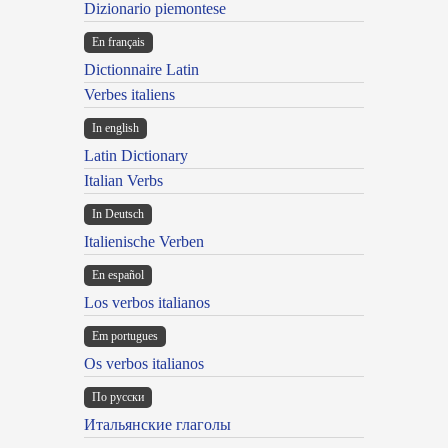
Dizionario piemontese
En français
Dictionnaire Latin
Verbes italiens
In english
Latin Dictionary
Italian Verbs
In Deutsch
Italienische Verben
En español
Los verbos italianos
Em portugues
Os verbos italianos
По русски
Итальянские глаголы