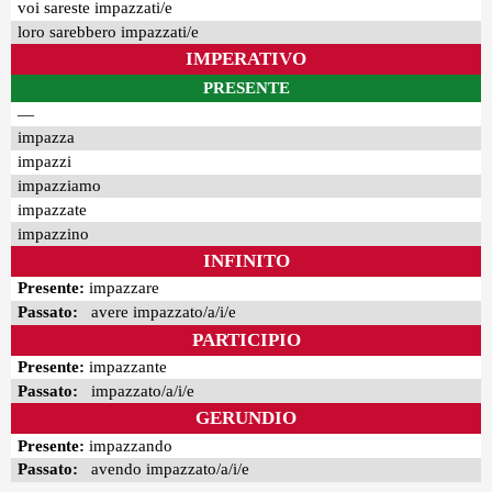
voi sareste impazzati/e
loro sarebbero impazzati/e
IMPERATIVO
PRESENTE
—
impazza
impazzi
impazziamo
impazzate
impazzino
INFINITO
Presente:
impazzare
Passato:
avere impazzato/a/i/e
PARTICIPIO
Presente:
impazzante
Passato:
impazzato/a/i/e
GERUNDIO
Presente:
impazzando
Passato:
avendo impazzato/a/i/e