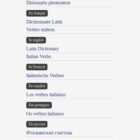
Dizionario piemontese
En français
Dictionnaire Latin
Verbes italiens
In english
Latin Dictionary
Italian Verbs
In Deutsch
Italienische Verben
En español
Los verbos italianos
Em portugues
Os verbos italianos
По русски
Итальянские глаголы