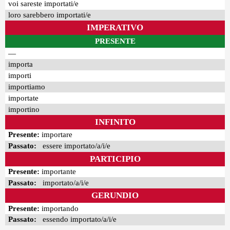
voi sareste importati/e
loro sarebbero importati/e
IMPERATIVO
PRESENTE
—
importa
importi
importiamo
importate
importino
INFINITO
Presente:
importare
Passato:
essere importato/a/i/e
PARTICIPIO
Presente:
importante
Passato:
importato/a/i/e
GERUNDIO
Presente:
importando
Passato:
essendo importato/a/i/e