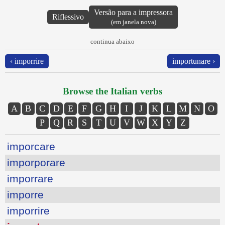
Versão para a impressora
Riflessivo
(em janela nova)
continua abaixo
‹ imporrire
importunare ›
Browse the Italian verbs
A
B
C
D
E
F
G
H
I
J
K
L
M
N
O
P
Q
R
S
T
U
V
W
X
Y
Z
imporcare
imporporare
imporrare
imporre
imporrire