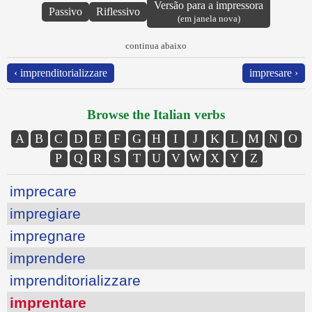
Versão para a impressora
Passivo
Riflessivo
(em janela nova)
continua abaixo
‹ imprenditorializzare
impresare ›
Browse the Italian verbs
A
B
C
D
E
F
G
H
I
J
K
L
M
N
O
P
Q
R
S
T
U
V
W
X
Y
Z
imprecare
impregiare
impregnare
imprendere
imprenditorializzare
imprentare