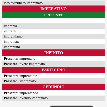
loro avrebbero imprentato
IMPERATIVO
PRESENTE
—
imprenta
imprenti
imprentiamo
imprentate
imprentino
INFINITO
Presente:
imprentare
Passato:
avere imprentato
PARTICIPIO
Presente:
imprentante
Passato:
imprentato
GERUNDIO
Presente:
imprentando
Passato:
avendo imprentato