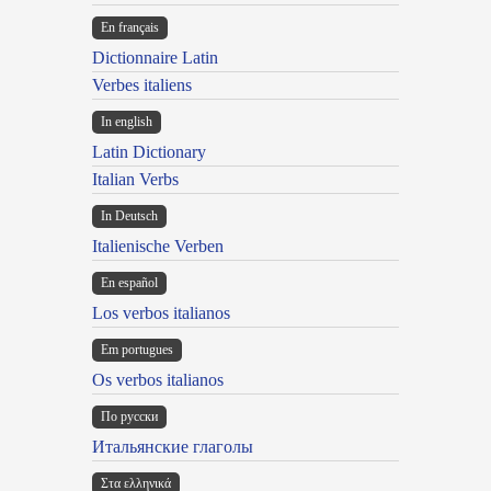
En français
Dictionnaire Latin
Verbes italiens
In english
Latin Dictionary
Italian Verbs
In Deutsch
Italienische Verben
En español
Los verbos italianos
Em portugues
Os verbos italianos
По русски
Итальянские глаголы
Στα ελληνικά