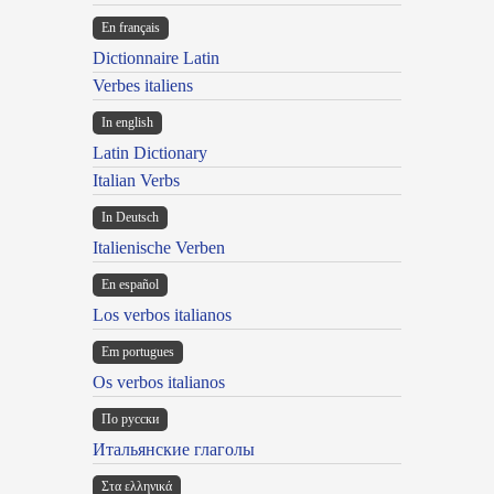
En français
Dictionnaire Latin
Verbes italiens
In english
Latin Dictionary
Italian Verbs
In Deutsch
Italienische Verben
En español
Los verbos italianos
Em portugues
Os verbos italianos
По русски
Итальянские глаголы
Στα ελληνικά