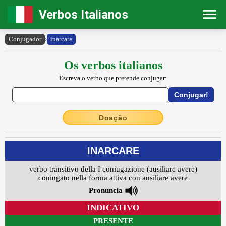
Verbos Italianos
Conjugador
›
inarcare
Os verbos italianos
Escreva o verbo que pretende conjugar:
Doação
INARCARE
verbo transitivo della I coniugazione (ausiliare avere)
coniugato nella forma attiva con ausiliare avere
Pronuncia
INDICATIVO
PRESENTE