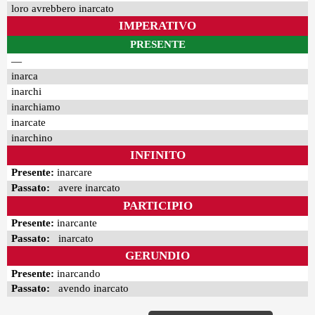
loro avrebbero inarcato
IMPERATIVO
PRESENTE
—
inarca
inarchi
inarchiamo
inarcate
inarchino
INFINITO
Presente:
inarcare
Passato:
avere inarcato
PARTICIPIO
Presente:
inarcante
Passato:
inarcato
GERUNDIO
Presente:
inarcando
Passato:
avendo inarcato