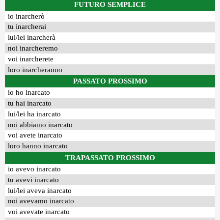
FUTURO SEMPLICE
io inarcherò
tu inarcherai
lui/lei inarcherà
noi inarcheremo
voi inarcherete
loro inarcheranno
PASSATO PROSSIMO
io ho inarcato
tu hai inarcato
lui/lei ha inarcato
noi abbiamo inarcato
voi avete inarcato
loro hanno inarcato
TRAPASSATO PROSSIMO
io avevo inarcato
tu avevi inarcato
lui/lei aveva inarcato
noi avevamo inarcato
voi avevate inarcato