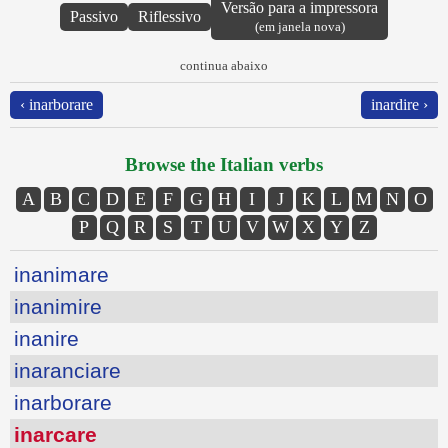
Versão para a impressora
Passivo
Riflessivo
(em janela nova)
continua abaixo
‹ inarborare
inardire ›
Browse the Italian verbs
A
B
C
D
E
F
G
H
I
J
K
L
M
N
O
P
Q
R
S
T
U
V
W
X
Y
Z
inanimare
inanimire
inanire
inaranciare
inarborare
inarcare