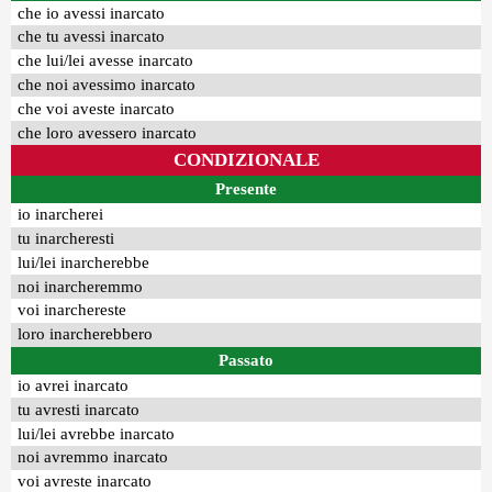
che io avessi inarcato
che tu avessi inarcato
che lui/lei avesse inarcato
che noi avessimo inarcato
che voi aveste inarcato
che loro avessero inarcato
CONDIZIONALE
Presente
io inarcherei
tu inarcheresti
lui/lei inarcherebbe
noi inarcheremmo
voi inarchereste
loro inarcherebbero
Passato
io avrei inarcato
tu avresti inarcato
lui/lei avrebbe inarcato
noi avremmo inarcato
voi avreste inarcato