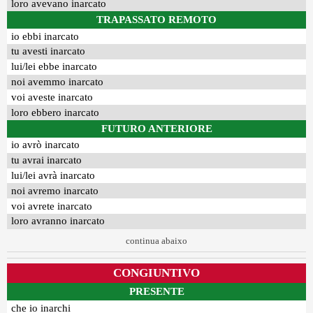
loro avevano inarcato
TRAPASSATO REMOTO
io ebbi inarcato
tu avesti inarcato
lui/lei ebbe inarcato
noi avemmo inarcato
voi aveste inarcato
loro ebbero inarcato
FUTURO ANTERIORE
io avrò inarcato
tu avrai inarcato
lui/lei avrà inarcato
noi avremo inarcato
voi avrete inarcato
loro avranno inarcato
continua abaixo
CONGIUNTIVO
PRESENTE
che io inarchi