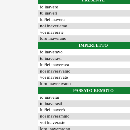
PRESENTE
io inavero
tu inaveri
lui/lei inavera
noi inaveriamo
voi inaverate
loro inaverano
IMPERFETTO
io inaveravo
tu inaveravi
lui/lei inaverava
noi inaveravamo
voi inaveravate
loro inaveravano
PASSATO REMOTO
io inaverai
tu inaverasti
lui/lei inaverò
noi inaverammo
voi inaveraste
loro inaverarono