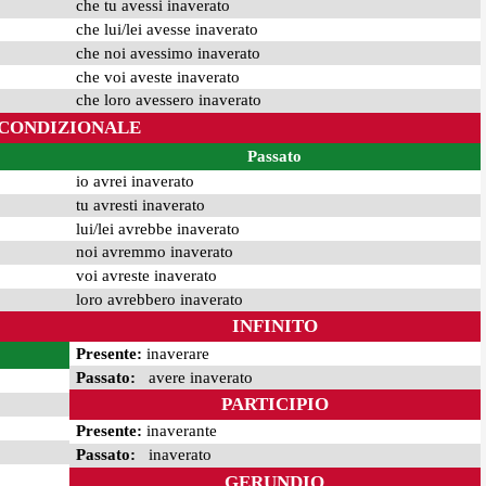
che tu avessi inaverato
che lui/lei avesse inaverato
che noi avessimo inaverato
che voi aveste inaverato
che loro avessero inaverato
CONDIZIONALE
Passato
io avrei inaverato
tu avresti inaverato
lui/lei avrebbe inaverato
noi avremmo inaverato
voi avreste inaverato
loro avrebbero inaverato
INFINITO
Presente:
inaverare
Passato:
avere inaverato
PARTICIPIO
Presente:
inaverante
Passato:
inaverato
GERUNDIO