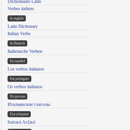
Dictionnaire Latin
Verbes italiens
In english
Latin Dictionary
Italian Verbs
In Deutsch
Italienische Verben
En español
Los verbos italianos
Em portugues
Os verbos italianos
По русски
Итальянские глаголы
Στα ελληνικά
Ιταλικό Λεξικό