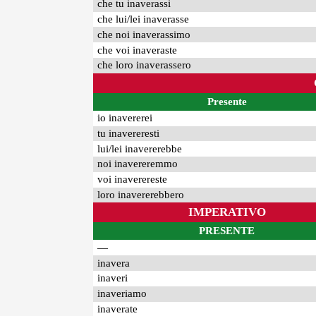
che tu inaverassi
che lui/lei inaverasse
che noi inaverassimo
che voi inaveraste
che loro inaverassero
Presente
io inavererei
tu inavereresti
lui/lei inavererebbe
noi inavereremmo
voi inaverereste
loro inavererebbero
IMPERATIVO
PRESENTE
—
inavera
inaveri
inaveriamo
inaverate