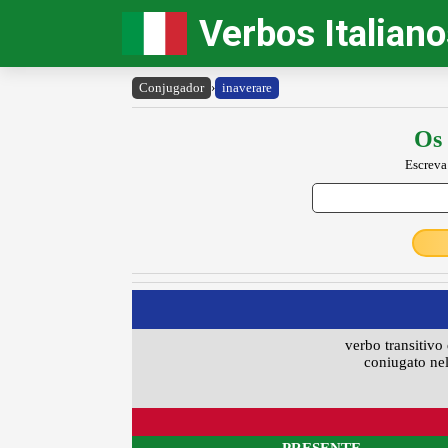
Verbos Italian
Conjugador
›
inaverare
Os 
Escreva
verbo transitivo 
coniugato nel