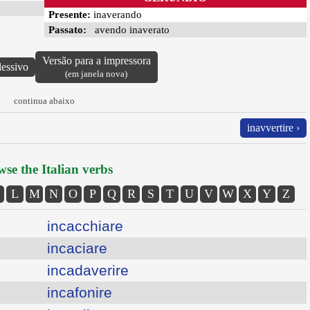
Presente:
inaverando
Passato:
avendo inaverato
Versão para a impressora
lessivo
(em janela nova)
continua abaixo
inavvertire ›
se the Italian verbs
L
M
N
O
P
Q
R
S
T
U
V
W
X
Y
Z
incacchiare
incaciare
incadaverire
incafonire