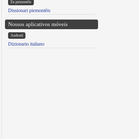
Ën piemontèis
Dissionari piemontèis
Nossos aplicativos móveis
Android
Dizionario italiano