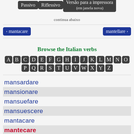
Versão para a impressora
Passivo
Riflessivo
(em janela nova)
continua abaixo
‹ mantacare
mantellare ›
Browse the Italian verbs
A
B
C
D
E
F
G
H
I
J
K
L
M
N
O
P
Q
R
S
T
U
V
W
X
Y
Z
mansardare
mansionare
mansuefare
mansuescere
mantacare
mantecare