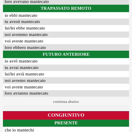
loro avevano mantecato
TRAPASSATO REMOTO
io ebbi mantecato
tu avesti mantecato
lui/lei ebbe mantecato
noi avemmo mantecato
voi aveste mantecato
loro ebbero mantecato
FUTURO ANTERIORE
io avrò mantecato
tu avrai mantecato
lui/lei avrà mantecato
noi avremo mantecato
voi avrete mantecato
loro avranno mantecato
continua abaixo
CONGIUNTIVO
PRESENTE
che io mantechi