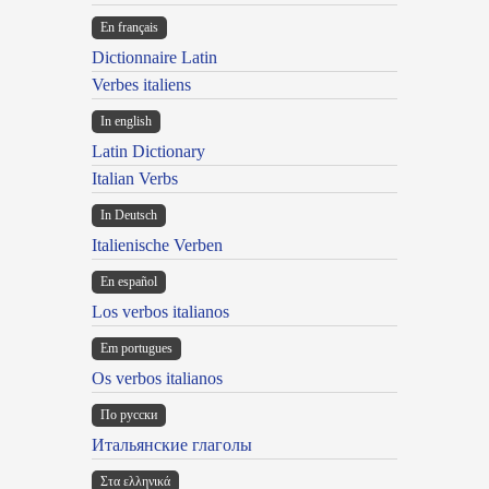
En français
Dictionnaire Latin
Verbes italiens
In english
Latin Dictionary
Italian Verbs
In Deutsch
Italienische Verben
En español
Los verbos italianos
Em portugues
Os verbos italianos
По русски
Итальянские глаголы
Στα ελληνικά