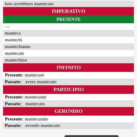
loro avrebbero mantecato
IMPERATIVO
PRESENTE
—
manteca
mantechi
mantechiamo
mantecate
mantechino
INFINITO
Presente:
mantecare
Passato:
avere mantecato
PARTICIPIO
Presente:
mantecante
Passato:
mantecato
GERUNDIO
Presente:
mantecando
Passato:
avendo mantecato