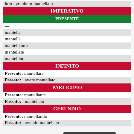
loro avrebbero mantellato
IMPERATIVO
PRESENTE
—
mantella
mantelli
mantelliamo
mantellate
mantellino
INFINITO
Presente:
mantellare
Passato:
avere mantellato
PARTICIPIO
Presente:
mantellante
Passato:
mantellato
GERUNDIO
Presente:
mantellando
Passato:
avendo mantellato