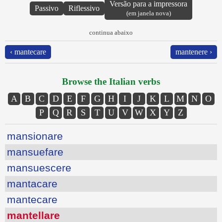
Versão para a impressora
Passivo
Riflessivo
(em janela nova)
continua abaixo
‹ mantecare
mantenere ›
Browse the Italian verbs
A
B
C
D
E
F
G
H
I
J
K
L
M
N
O
P
Q
R
S
T
U
V
W
X
Y
Z
mansionare
mansuefare
mansuescere
mantacare
mantecare
mantellare