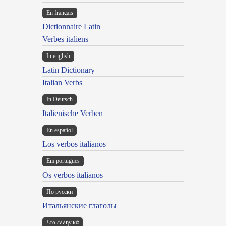
En français
Dictionnaire Latin
Verbes italiens
In english
Latin Dictionary
Italian Verbs
In Deutsch
Italienische Verben
En español
Los verbos italianos
Em portugues
Os verbos italianos
По русски
Итальянские глаголы
Στα ελληνικά