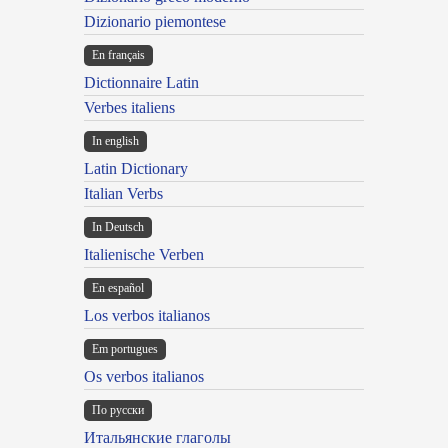
Dizionario piemontese
En français
Dictionnaire Latin
Verbes italiens
In english
Latin Dictionary
Italian Verbs
In Deutsch
Italienische Verben
En español
Los verbos italianos
Em portugues
Os verbos italianos
По русски
Итальянские глаголы