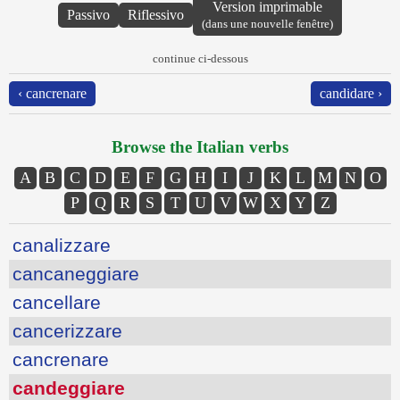
Version imprimable
Passivo
Riflessivo
(dans une nouvelle fenêtre)
continue ci-dessous
‹ cancrenare
candidare ›
Browse the Italian verbs
A
B
C
D
E
F
G
H
I
J
K
L
M
N
O
P
Q
R
S
T
U
V
W
X
Y
Z
canalizzare
cancaneggiare
cancellare
cancerizzare
cancrenare
candeggiare