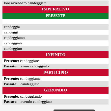
loro avrebbero candeggiato
IMPERATIVO
PRESENTE
—
candeggia
candeggi
candeggiamo
candeggiate
candeggino
INFINITO
Presente:
candeggiare
Passato:
avere candeggiato
PARTICIPIO
Presente:
candeggiante
Passato:
candeggiato
GERUNDIO
Presente:
candeggiando
Passato:
avendo candeggiato