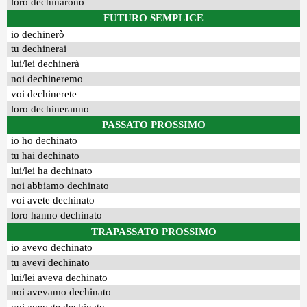
loro dechinarono
FUTURO SEMPLICE
io dechinerò
tu dechinerai
lui/lei dechinerà
noi dechineremo
voi dechinerete
loro dechineranno
PASSATO PROSSIMO
io ho dechinato
tu hai dechinato
lui/lei ha dechinato
noi abbiamo dechinato
voi avete dechinato
loro hanno dechinato
TRAPASSATO PROSSIMO
io avevo dechinato
tu avevi dechinato
lui/lei aveva dechinato
noi avevamo dechinato