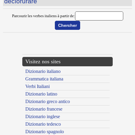
declorurare
Parcourir les verbes italiens à partir de:
{{ID:DECHINARE100}}
---CACHE---
Visitez nos sites
Dizionario italiano
Grammatica italiana
Verbi Italiani
Dizionario latino
Dizionario greco antico
Dizionario francese
Dizionario inglese
Dizionario tedesco
Dizionario spagnolo