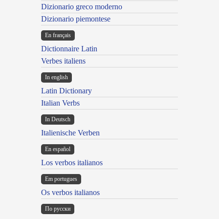
Dizionario greco moderno
Dizionario piemontese
En français
Dictionnaire Latin
Verbes italiens
In english
Latin Dictionary
Italian Verbs
In Deutsch
Italienische Verben
En español
Los verbos italianos
Em portugues
Os verbos italianos
По русски