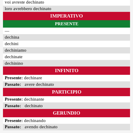
voi avreste dechinato
loro avrebbero dechinato
IMPERATIVO
PRESENTE
—
dechina
dechini
dechiniamo
dechinate
dechinino
INFINITO
Presente:
dechinare
Passato:
avere dechinato
PARTICIPIO
Presente:
dechinante
Passato:
dechinato
GERUNDIO
Presente:
dechinando
Passato:
avendo dechinato