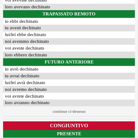
voi avevate dechinato
loro avevano dechinato
TRAPASSATO REMOTO
io ebbi dechinato
tu avesti dechinato
lui/lei ebbe dechinato
noi avemmo dechinato
voi aveste dechinato
loro ebbero dechinato
FUTURO ANTERIORE
io avrò dechinato
tu avrai dechinato
lui/lei avrà dechinato
noi avremo dechinato
voi avrete dechinato
loro avranno dechinato
continue ci-dessous
CONGIUNTIVO
PRESENTE