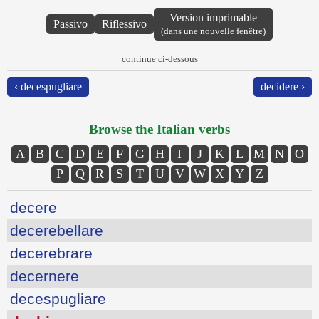
Version imprimable
Passivo
Riflessivo
(dans une nouvelle fenêtre)
continue ci-dessous
‹ decespugliare
decidere ›
Browse the Italian verbs
A
B
C
D
E
F
G
H
I
J
K
L
M
N
O
P
Q
R
S
T
U
V
W
X
Y
Z
decere
decerebellare
decerebrare
decernere
decespugliare